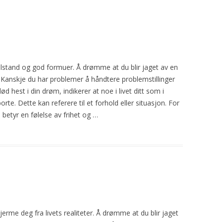
velstand og god formuer. Å drømme at du blir
jaget
av en
e. Kanskje du har problemer å håndtere problemstillinger
ød hest i din drøm, indikerer at noe i livet ditt som i
rte. Dette kan referere til et forhold eller situasjon. For
 betyr en følelse av frihet og …
skjerme deg fra livets realiteter. Å drømme at du blir
jaget