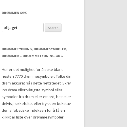
DRØMMEN SØK
S
e
a
r
DRØMMETYDNING, DRØMMESYMBOLER,
c
DRØMMER – DROEMMETYDNING.ORG
h
f
Her er det mulighet for å søke blant
o
nesten 7770 drømmesymboler. Tolke din
r
drøm akkurat nå i dette nettstedet. Skriv
:
inn drøm eller viktigste symbol eller
symboler fra drøm eller ett ord, helt eller
delvis, i søkefeltet eller trykk en bokstav i
den alfabetiske indeksen for å få en
klikkbar liste over drømmesymboler.