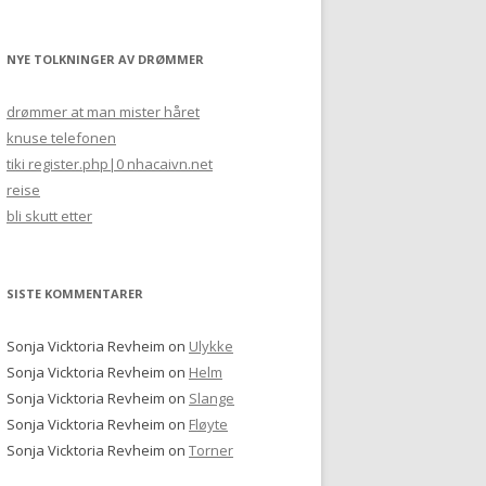
NYE TOLKNINGER AV DRØMMER
drømmer at man mister håret
knuse telefonen
tiki register.php|0 nhacaivn.net
reise
bli skutt etter
SISTE KOMMENTARER
Sonja Vicktoria Revheim
on
Ulykke
Sonja Vicktoria Revheim
on
Helm
Sonja Vicktoria Revheim
on
Slange
Sonja Vicktoria Revheim
on
Fløyte
Sonja Vicktoria Revheim
on
Torner