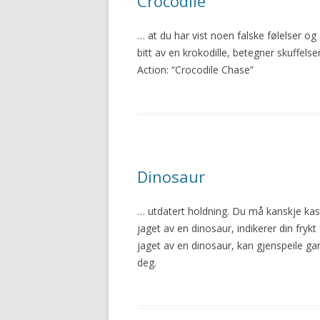
Crocodile
… at du har vist noen falske følelser o
bitt av en krokodille, betegner skuffelse
Action: “Crocodile Chase”
Dinosaur
… utdatert holdning. Du må kanskje ka
jaget
av en dinosaur, indikerer din frykt f
jaget
av en dinosaur, kan gjenspeile g
deg.