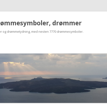
rømmesymboler, drømmer
r og drømmetydning, med nesten 7770 drømmesymboler.
Skip
to
content