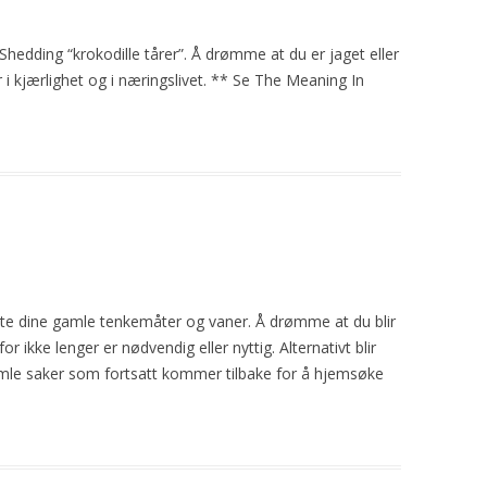
g Shedding “krokodille tårer”. Å drømme at du er
jaget
eller
r i kjærlighet og i næringslivet. ** Se The Meaning In
ste dine gamle tenkemåter og vaner. Å drømme at du blir
or ikke lenger er nødvendig eller nyttig. Alternativt blir
amle saker som fortsatt kommer tilbake for å hjemsøke