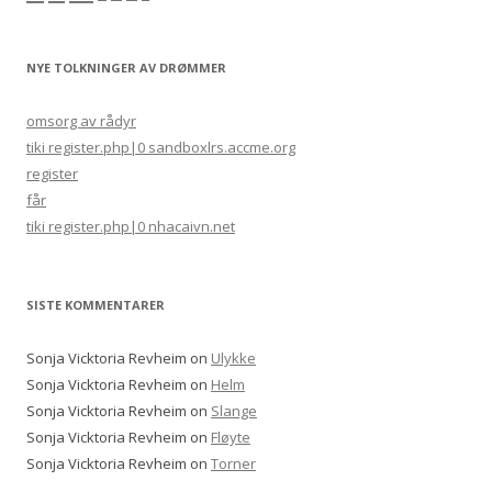
NYE TOLKNINGER AV DRØMMER
omsorg av rådyr
tiki register.php|0 sandboxlrs.accme.org
register
får
tiki register.php|0 nhacaivn.net
SISTE KOMMENTARER
Sonja Vicktoria Revheim
on
Ulykke
Sonja Vicktoria Revheim
on
Helm
Sonja Vicktoria Revheim
on
Slange
Sonja Vicktoria Revheim
on
Fløyte
Sonja Vicktoria Revheim
on
Torner