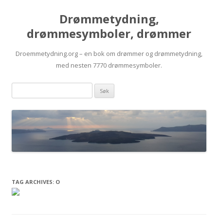
Drømmetydning,
drømmesymboler, drømmer
Droemmetydning.org – en bok om drømmer og drømmetydning,
med nesten 7770 drømmesymboler.
Skip
Drømmen
to
content
søk:
TAG ARCHIVES:
O