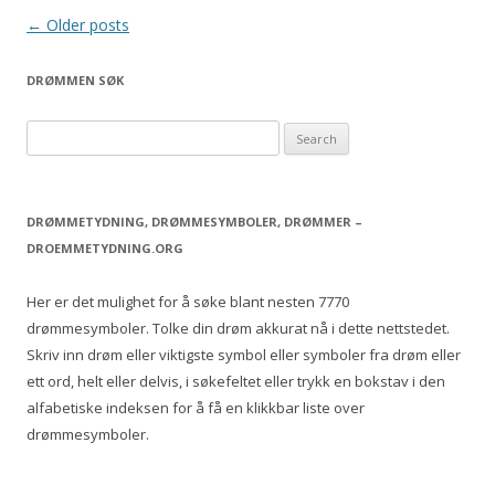
Post
←
Older posts
navigation
DRØMMEN SØK
S
e
a
r
DRØMMETYDNING, DRØMMESYMBOLER, DRØMMER –
c
DROEMMETYDNING.ORG
h
f
Her er det mulighet for å søke blant nesten 7770
o
drømmesymboler. Tolke din drøm akkurat nå i dette nettstedet.
r
Skriv inn drøm eller viktigste symbol eller symboler fra drøm eller
:
ett ord, helt eller delvis, i søkefeltet eller trykk en bokstav i den
alfabetiske indeksen for å få en klikkbar liste over
drømmesymboler.