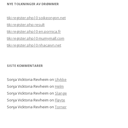
NYE TOLKNINGER AV DRØMMER
tiki register.php|0 soikeongon.net
tiki register.php result
tiki register.php|0 en.pornica.fr
tiki register.php|0 mumymall.com
tiki register.php|0 nhacaivn.net
SISTE KOMMENTARER
Sonja Vicktoria Revheim
on
Ulykke
Sonja Vicktoria Revheim
on
Helm
Sonja Vicktoria Revheim
on
Slange
Sonja Vicktoria Revheim
on
Fløyte
Sonja Vicktoria Revheim
on
Torner