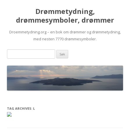
Drømmetydning,
drømmesymboler, drømmer
Droemmetydning.org – en bok om drømmer og drømmetydning,
med nesten 7770 drømmesymboler.
Skip
Drømmen
to
content
søk:
TAG ARCHIVES:
L