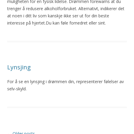
muligheten for en fysisk lidelse. Drømmen forewarns at du
trenger å redusere alkoholforbruket. Alternativt, indikerer det
at noen i ditt liv som kanskje ikke ser ut for din beste
interesse på hjertet.Du kan føle fornedret eller sint.
Lynsjing
For å se en lynsjing i drømmen din, representerer følelser av
selv-skyld.
Post
←
Older posts