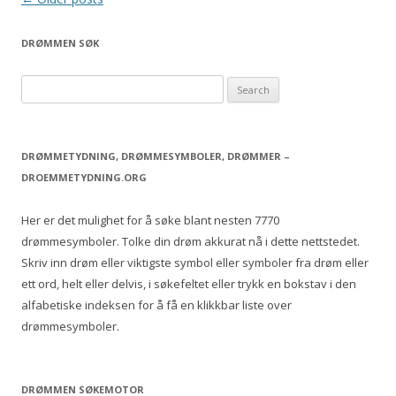
navigation
DRØMMEN SØK
S
e
a
r
DRØMMETYDNING, DRØMMESYMBOLER, DRØMMER –
c
DROEMMETYDNING.ORG
h
f
Her er det mulighet for å søke blant nesten 7770
o
drømmesymboler. Tolke din drøm akkurat nå i dette nettstedet.
r
Skriv inn drøm eller viktigste symbol eller symboler fra drøm eller
:
ett ord, helt eller delvis, i søkefeltet eller trykk en bokstav i den
alfabetiske indeksen for å få en klikkbar liste over
drømmesymboler.
DRØMMEN SØKEMOTOR