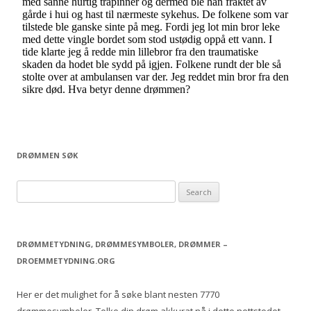
DRØMMEN SØK
S
e
a
r
DRØMMETYDNING, DRØMMESYMBOLER, DRØMMER –
c
DROEMMETYDNING.ORG
h
f
Her er det mulighet for å søke blant nesten 7770
o