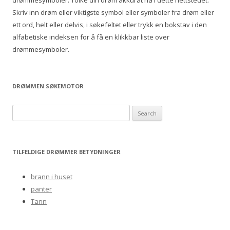
drømmesymboler. Tolke din drøm akkurat nå i dette nettstedet.
r
Skriv inn drøm eller viktigste symbol eller symboler fra drøm eller
:
ett ord, helt eller delvis, i søkefeltet eller trykk en bokstav i den
alfabetiske indeksen for å få en klikkbar liste over
drømmesymboler.
DRØMMEN SØKEMOTOR
S
e
a
r
TILFELDIGE DRØMMER BETYDNINGER
c
h
brann i huset
f
panter
o
Tann
r
: