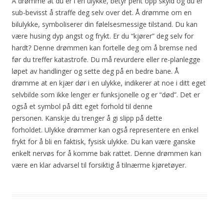
Å drømme at du er i en ulykke, betyr pent opp skyld og du er
sub-bevisst å straffe deg selv over det. Å drømme om en
bilulykke, symboliserer din følelsesmessige tilstand. Du kan
være husing dyp angst og frykt. Er du “kjører” deg selv for
hardt? Denne drømmen kan fortelle deg om å bremse ned
før du treffer katastrofe. Du må revurdere eller re-planlegge
løpet av handlinger og sette deg på en bedre bane. Å
drømme at en kjær dør i en ulykke, indikerer at noe i ditt eget
selvbilde som ikke lenger er funksjonelle og er “død”. Det er
også et symbol på ditt eget forhold til denne
personen. Kanskje du trenger å gi slipp på dette
forholdet. Ulykke drømmer kan også representere en enkel
frykt for å bli en faktisk, fysisk ulykke. Du kan være ganske
enkelt nervøs for å komme bak rattet. Denne drømmen kan
være en klar advarsel til forsiktig å tilnærme kjøretøyer.