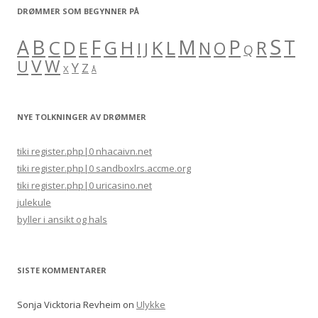
DRØMMER SOM BEGYNNER PÅ
S
B
A
F
M
P
C
H
K
L
T
D
G
R
E
O
I
J
N
Q
V
W
U
Y
Z
X
Å
NYE TOLKNINGER AV DRØMMER
tiki register.php|0 nhacaivn.net
tiki register.php|0 sandboxlrs.accme.org
tiki register.php|0 uricasino.net
julekule
byller i ansikt og hals
SISTE KOMMENTARER
Sonja Vicktoria Revheim
on
Ulykke