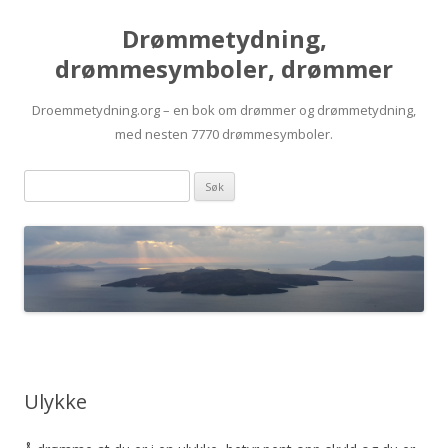
Drømmetydning,
drømmesymboler, drømmer
Droemmetydning.org – en bok om drømmer og drømmetydning,
med nesten 7770 drømmesymboler.
Skip
Drømmen
to
content
søk:
Ulykke