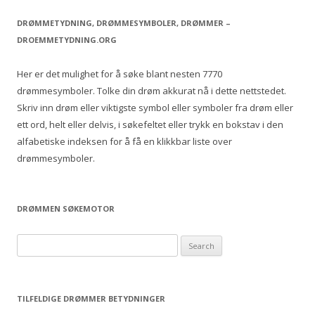
a
r
DRØMMETYDNING, DRØMMESYMBOLER, DRØMMER –
c
DROEMMETYDNING.ORG
h
f
Her er det mulighet for å søke blant nesten 7770
o
drømmesymboler. Tolke din drøm akkurat nå i dette nettstedet.
r
Skriv inn drøm eller viktigste symbol eller symboler fra drøm eller
:
ett ord, helt eller delvis, i søkefeltet eller trykk en bokstav i den
alfabetiske indeksen for å få en klikkbar liste over
drømmesymboler.
DRØMMEN SØKEMOTOR
S
e
a
r
TILFELDIGE DRØMMER BETYDNINGER
c