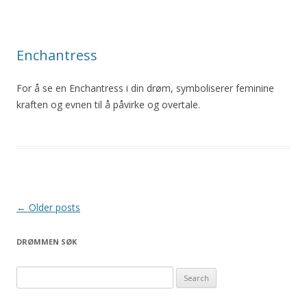
Enchantress
For å se en Enchantress i din drøm, symboliserer feminine
kraften og evnen til å påvirke og overtale.
Post
←
Older posts
navigation
DRØMMEN SØK
S
e