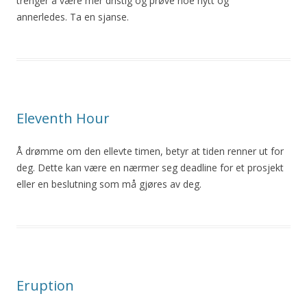
trenger å være mer dristig og prøve noe nytt og
annerledes. Ta en sjanse.
Eleventh Hour
Å drømme om den ellevte timen, betyr at tiden renner ut for
deg. Dette kan være en nærmer seg deadline for et prosjekt
eller en beslutning som må gjøres av deg.
Eruption