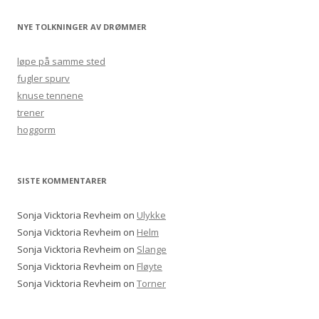
NYE TOLKNINGER AV DRØMMER
løpe på samme sted
fugler spurv
knuse tennene
trener
hoggorm
SISTE KOMMENTARER
Sonja Vicktoria Revheim
on
Ulykke
Sonja Vicktoria Revheim
on
Helm
Sonja Vicktoria Revheim
on
Slange
Sonja Vicktoria Revheim
on
Fløyte
Sonja Vicktoria Revheim
on
Torner