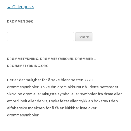
Post
←
Older posts
navigation
DRØMMEN SØK
S
e
a
r
DRØMMETYDNING, DRØMMESYMBOLER, DRØMMER –
c
DROEMMETYDNING.ORG
h
f
Her er det mulighet for å søke blant nesten 7770
o
drømmesymboler. Tolke din drøm akkurat nå i dette nettstedet.
r
Skriv inn drøm eller viktigste symbol eller symboler fra drøm eller
:
ett ord, helt eller delvis, i søkefeltet eller trykk en bokstav i den
alfabetiske indeksen for å få en klikkbar liste over
drømmesymboler.