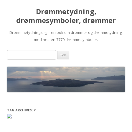
Drømmetydning,
drømmesymboler, drømmer
Droemmetydning.org – en bok om drømmer og drømmetydning,
med nesten 7770 drømmesymboler.
Skip
Drømmen
to
content
søk:
TAG ARCHIVES:
P