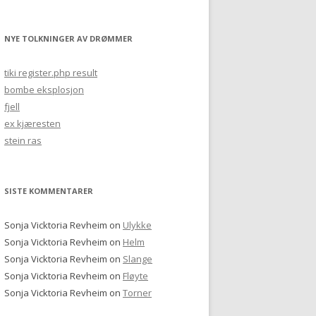
NYE TOLKNINGER AV DRØMMER
tiki register.php result
bombe eksplosjon
fjell
ex kjæresten
stein ras
SISTE KOMMENTARER
Sonja Vicktoria Revheim
on
Ulykke
Sonja Vicktoria Revheim
on
Helm
Sonja Vicktoria Revheim
on
Slange
Sonja Vicktoria Revheim
on
Fløyte
Sonja Vicktoria Revheim
on
Torner