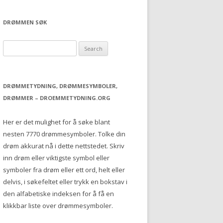
DRØMMEN SØK
S
e
a
r
DRØMMETYDNING, DRØMMESYMBOLER,
c
DRØMMER – DROEMMETYDNING.ORG
h
f
Her er det mulighet for å søke blant
o
nesten 7770 drømmesymboler. Tolke din
r
drøm akkurat nå i dette nettstedet. Skriv
:
inn drøm eller viktigste symbol eller
symboler fra drøm eller ett ord, helt eller
delvis, i søkefeltet eller trykk en bokstav i
den alfabetiske indeksen for å få en
klikkbar liste over drømmesymboler.