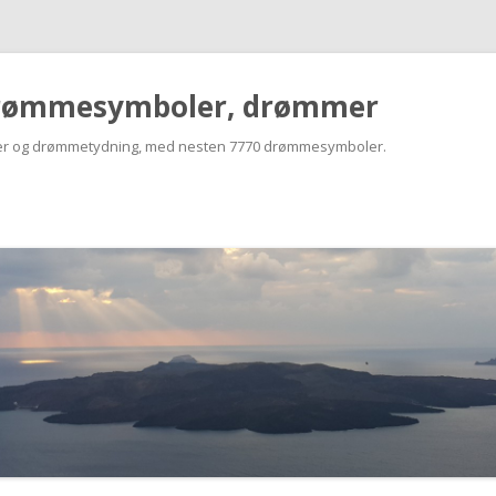
rømmesymboler, drømmer
r og drømmetydning, med nesten 7770 drømmesymboler.
Skip
to
content