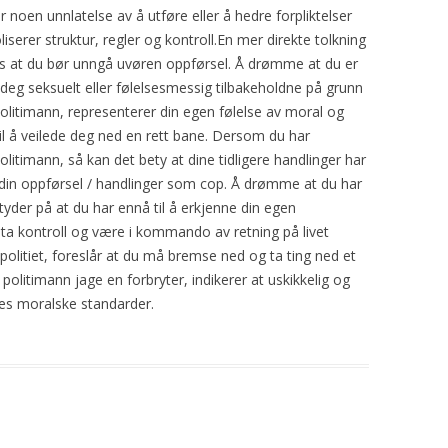
r noen unnlatelse av å utføre eller å hedre forpliktelser
liserer struktur, regler og kontroll.En mer direkte tolkning
ns at du bør unngå uvøren oppførsel. Å drømme at du er
er deg seksuelt eller følelsesmessig tilbakeholdne på grunn
olitimann, representerer din egen følelse av moral og
l å veilede deg ned en rett bane. Dersom du har
itimann, så kan det bety at dine tidligere handlinger har
å din oppførsel / handlinger som cop. Å drømme at du har
tyder på at du har ennå til å erkjenne din egen
 ta kontroll og være i kommando av retning på livet
politiet, foreslår at du må bremse ned og ta ting ned et
politimann jage en forbryter, indikerer at uskikkelig og
res moralske standarder.