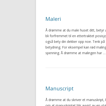
Maleri
Å drømme at du male
huset
ditt, betyr
bli forfremmet til en ettertraktet posisjo
også bety din dekker opp noe. Tenk på 
betydning. For eksempel kan rød malin
spenning. Å drømme at malingen har …
Manuscript
Å drømme at du skriver et manuskript, 
om at manuskriptet blir avvist av en utgi