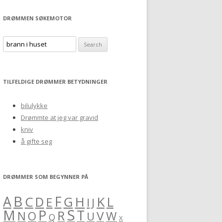
DRØMMEN SØKEMOTOR
S
e
a
r
TILFELDIGE DRØMMER BETYDNINGER
c
h
bilulykke
f
Drømmte at jeg var gravid
o
kniv
r
å gifte seg
:
DRØMMER SOM BEGYNNER PÅ
B
A
F
C
H
K
L
D
G
E
I
J
S
M
P
T
R
V
O
W
N
U
Q
X