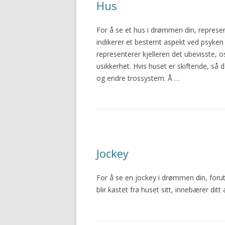
Hus
For å se et hus
i
drømmen din, represent
indikerer et bestemt aspekt ved psyken di
representerer kjelleren det ubevisste, o
usikkerhet. Hvis
huset
er skiftende, så 
og endre trossystem. Å …
Jockey
For å se en jockey
i
drømmen din, foruts
blir kastet fra
huset
sitt, innebærer ditt 