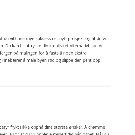
 at du vil finne mye suksess
i
et nytt prosjekt og at du vil
n. Du kan bli uttrykke din kreativitet.Alternativt kan det
fargen på malingen for å fastslå noen ekstra
g innebærer å male byen rød og slippe den pent opp
betyr frykt
i
ikke oppnå dine største ønsker. Å drømme
ver, angir at du vil oppleve midlertidig håpløshet. Når du