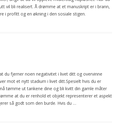
utt vil bli realisert. Å drømme at et manuskript er
i
brann
,
ere
i
profitt og en økning
i
den sosiale stigen.
t du fjerner noen negativitet
i
livet ditt og overvinne
over mot et nytt stadium
i
livet ditt.Spesielt hvis du er
 må tømme ut tankene dine og bli kvitt din gamle måter
drømme at du er renhold et objekt representerer et aspekt
ngerer så godt som den burde. Hvis du …