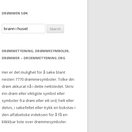
DRØMMEN SØK
S
e
a
r
DRØMMETYDNING, DRØMMESYMBOLER,
c
DRØMMER – DROEMMETYDNING.ORG
h
f
Her er det mulighet for å søke blant
o
nesten 7770 drømmesymboler. Tolke din
r
drøm akkurat nå i dette nettstedet. Skriv
:
inn drøm eller viktigste symbol eller
symboler fra drøm eller ett ord, helt eller
delvis, i søkefeltet eller trykk en bokstav i
den alfabetiske indeksen for å få en
klikkbar liste over drømmesymboler.