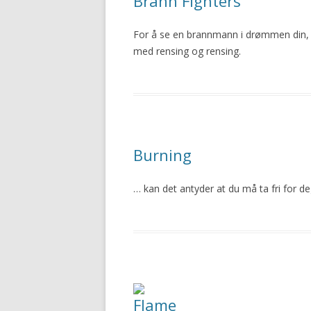
Brann Fighters
For å se en brannmann
i
drømmen din, r
med rensing og rensing.
Burning
… kan det antyder at du må ta fri for d
Flame