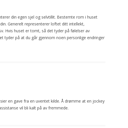
erer din egen sjel og selvtillit. Bestemte rom
i
huset
n. Generelt representerer loftet ditt intellekt,
sv. Hvis
huset
er tomt, så det tyder på følelser av
det tyder på at du går gjennom noen personlige endringer
ier en gave fra en uventet kilde. Å drømme at en jockey
assistanse vil bli kalt på av fremmede.