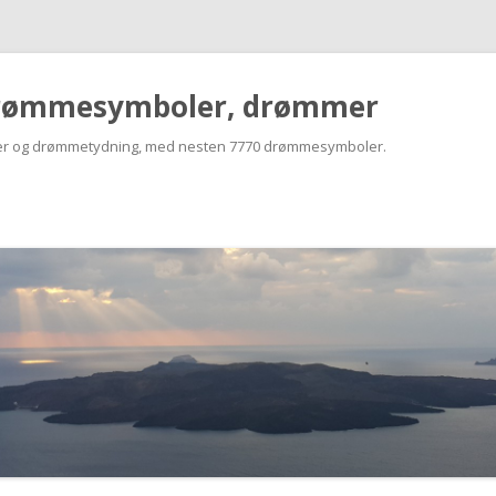
rømmesymboler, drømmer
r og drømmetydning, med nesten 7770 drømmesymboler.
Skip
to
content