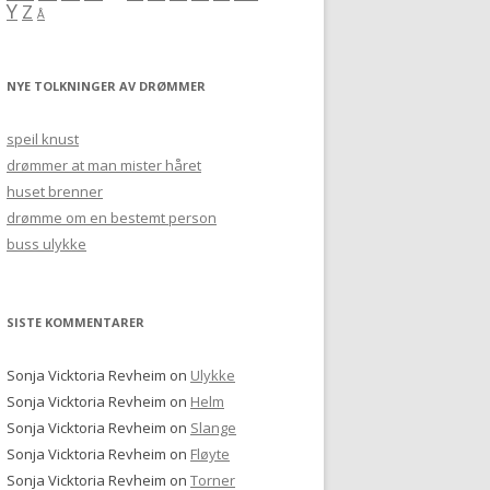
Y
Z
Å
NYE TOLKNINGER AV DRØMMER
speil knust
drømmer at man mister håret
huset brenner
drømme om en bestemt person
buss ulykke
SISTE KOMMENTARER
Sonja Vicktoria Revheim
on
Ulykke
Sonja Vicktoria Revheim
on
Helm
Sonja Vicktoria Revheim
on
Slange
Sonja Vicktoria Revheim
on
Fløyte
Sonja Vicktoria Revheim
on
Torner