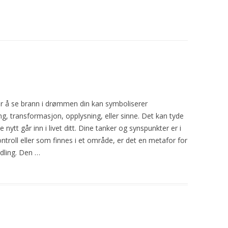
or å se
brann
i
drømmen din kan symboliserer
ng, transformasjon, opplysning, eller sinne. Det kan tyde
e nytt går inn
i
livet ditt. Dine tanker og synspunkter er
i
ntroll eller som finnes
i
et område, er det en metafor for
dling. Den …