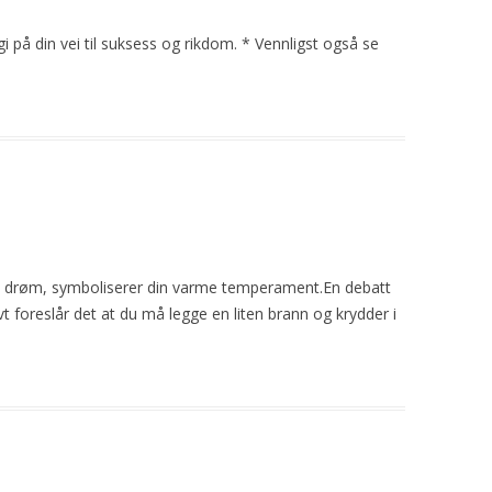
i på din vei til suksess og rikdom. * Vennligst også se
 drøm, symboliserer din varme temperament.En debatt
vt foreslår det at du må legge en liten
brann
og krydder
i