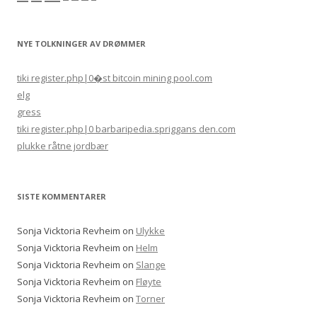
NYE TOLKNINGER AV DRØMMER
tiki register.php|0�st bitcoin mining pool.com
elg
gress
tiki register.php|0 barbaripedia.spriggans den.com
plukke råtne jordbær
SISTE KOMMENTARER
Sonja Vicktoria Revheim
on
Ulykke
Sonja Vicktoria Revheim
on
Helm
Sonja Vicktoria Revheim
on
Slange
Sonja Vicktoria Revheim
on
Fløyte
Sonja Vicktoria Revheim
on
Torner