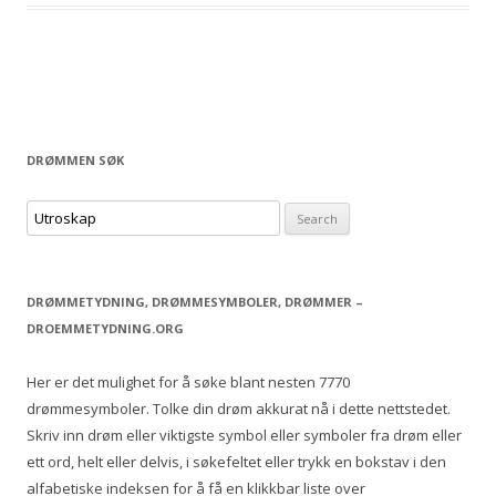
DRØMMEN SØK
S
e
a
r
DRØMMETYDNING, DRØMMESYMBOLER, DRØMMER –
c
DROEMMETYDNING.ORG
h
f
Her er det mulighet for å søke blant nesten 7770
o
drømmesymboler. Tolke din drøm akkurat nå i dette nettstedet.
r
Skriv inn drøm eller viktigste symbol eller symboler fra drøm eller
:
ett ord, helt eller delvis, i søkefeltet eller trykk en bokstav i den
alfabetiske indeksen for å få en klikkbar liste over