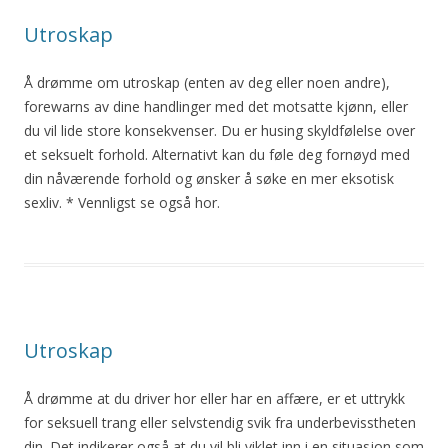
Utroskap
Å drømme om
utroskap
(enten av deg eller noen andre),
forewarns av dine handlinger med det motsatte kjønn, eller
du vil lide store konsekvenser. Du er husing skyldfølelse over
et seksuelt forhold. Alternativt kan du føle deg fornøyd med
din nåværende forhold og ønsker å søke en mer eksotisk
sexliv. * Vennligst se også hor.
Utroskap
Å drømme at du driver hor eller har en affære, er et uttrykk
for seksuell trang eller selvstendig svik fra underbevisstheten
din. Det indikerer også at du vil bli viklet inn i en situasjon som