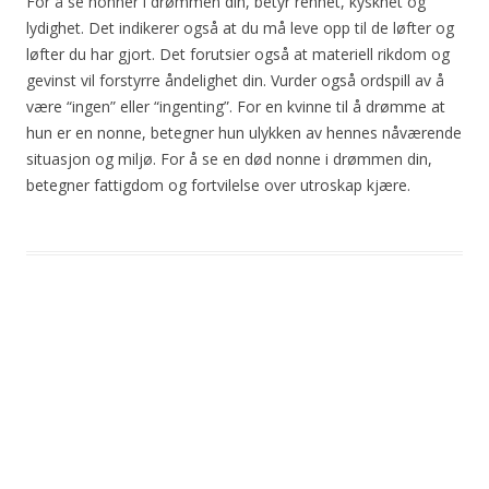
For å se nonner i drømmen din, betyr renhet, kyskhet og
lydighet. Det indikerer også at du må leve opp til de løfter og
løfter du har gjort. Det forutsier også at materiell rikdom og
gevinst vil forstyrre åndelighet din. Vurder også ordspill av å
være “ingen” eller “ingenting”. For en kvinne til å drømme at
hun er en nonne, betegner hun ulykken av hennes nåværende
situasjon og miljø. For å se en død nonne i drømmen din,
betegner fattigdom og fortvilelse over utroskap kjære.
Post
navigation