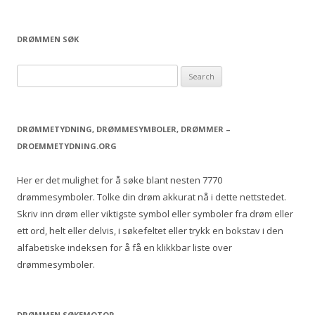
DRØMMEN SØK
S
e
a
r
DRØMMETYDNING, DRØMMESYMBOLER, DRØMMER –
c
DROEMMETYDNING.ORG
h
f
Her er det mulighet for å søke blant nesten 7770
o
drømmesymboler. Tolke din drøm akkurat nå i dette nettstedet.
r
Skriv inn drøm eller viktigste symbol eller symboler fra drøm eller
:
ett ord, helt eller delvis, i søkefeltet eller trykk en bokstav i den
alfabetiske indeksen for å få en klikkbar liste over
drømmesymboler.
DRØMMEN SØKEMOTOR