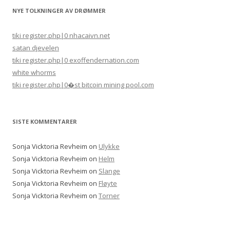
NYE TOLKNINGER AV DRØMMER
tiki register.php|0 nhacaivn.net
satan djevelen
tiki register.php|0 exoffendernation.com
white whorms
tiki register.php|0�st bitcoin mining pool.com
SISTE KOMMENTARER
Sonja Vicktoria Revheim
on
Ulykke
Sonja Vicktoria Revheim
on
Helm
Sonja Vicktoria Revheim
on
Slange
Sonja Vicktoria Revheim
on
Fløyte
Sonja Vicktoria Revheim
on
Torner