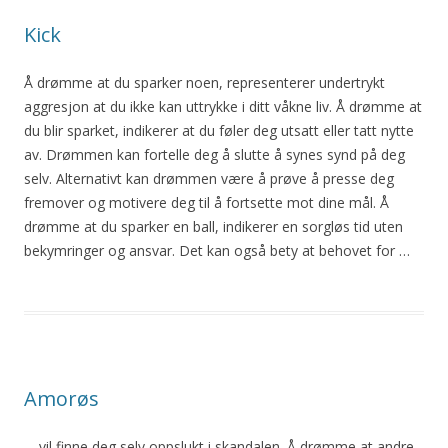
Kick
Å
drømme at du sparker noen, representerer undertrykt
aggresjon at du ikke kan uttrykke i ditt våkne liv.
Å
drømme at
du blir sparket, indikerer at du føler deg utsatt eller tatt nytte
av. Drømmen kan fortelle deg
å
slutte
å
synes synd på deg
selv. Alternativt kan drømmen være
å
prøve
å
presse deg
fremover og motivere deg til
å
fortsette mot dine mål.
Å
drømme at du sparker en ball, indikerer en sorgløs tid
uten
bekymringer og ansvar. Det kan også bety at behovet for …
Amorøs
… vil finne deg selv oppslukt i skandalen.
Å
drømme at andre