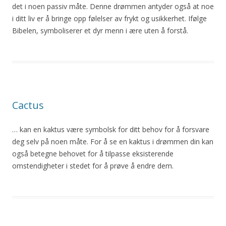
det i noen passiv måte. Denne drømmen antyder også at noe
i ditt liv er
å
bringe opp følelser av frykt og usikkerhet. Ifølge
Bibelen, symboliserer et dyr menn i ære
uten
å
forstå.
Cactus
… kan en kaktus være symbolsk for ditt behov for
å
forsvare
deg selv på noen måte. For
å
se en kaktus i drømmen din kan
også betegne behovet for
å
tilpasse eksisterende
omstendigheter i stedet for
å
prøve
å
endre dem.