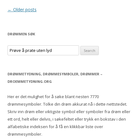
Post
←
Older posts
navigation
DRØMMEN SØK
S
e
a
r
DRØMMETYDNING, DRØMMESYMBOLER, DRØMMER –
c
DROEMMETYDNING.ORG
h
f
Her er det mulighet for å søke blant nesten 7770
o
drømmesymboler. Tolke din drøm akkurat nå i dette nettstedet.
r
Skriv inn drøm eller viktigste symbol eller symboler fra drøm eller
:
ett ord, helt eller delvis, i søkefeltet eller trykk en bokstav i den
alfabetiske indeksen for å få en klikkbar liste over
drømmesymboler.