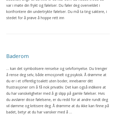
var i møte din frykt og følelser. Du føler deg overveldet i
konfrontere din undertrykte følelser. Du må ta ting saktere, i
stedet for
å
prøve
å
hoppe rett inn
Baderom
… kan det symbolisere renselse og selvfornyelse. Du trenger
å
rense deg selv, både emosjonelt og psykisk.
Å
drømme at
du er i et offentlig toalett
uten
boder, innebærer ditt
frustrasjoner om
å
få nok privatliv. Det kan også indikere at
du har vanskeligheter med
å
gi slipp på gamle følelser. Hvis
du avslører disse følelsene, er du redd for at andre rundt deg
vil dømme og kritisere deg.
Å
drømme at du ikke kan finne på
badet, betyr at du har vansker med
å
…