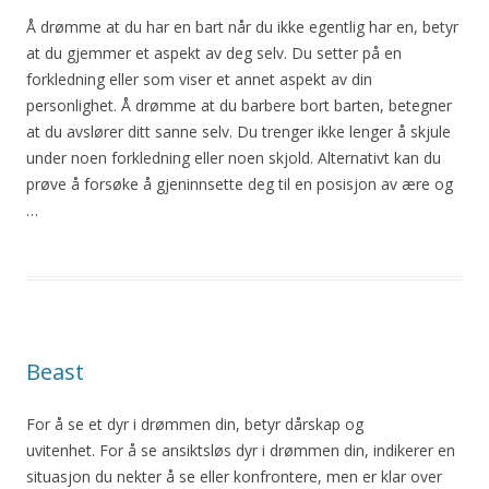
Å
drømme at du har en bart når du ikke egentlig har en, betyr
at du gjemmer et aspekt av deg selv. Du setter på en
forkledning eller som viser et annet aspekt av din
personlighet.
Å
drømme at du barbere bort barten, betegner
at du avslører ditt sanne selv. Du trenger ikke lenger
å
skjule
under noen forkledning eller noen skjold. Alternativt kan du
prøve
å
forsøke
å
gjeninnsette deg til en posisjon av ære og
…
Beast
For
å
se et dyr i drømmen din, betyr dårskap og
uvitenhet. For
å
se ansiktsløs dyr i drømmen din, indikerer en
situasjon du nekter
å
se eller konfrontere, men er klar over