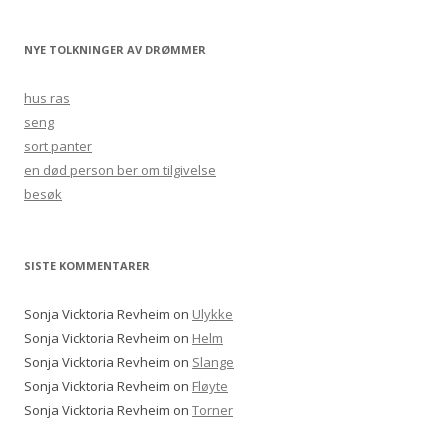
NYE TOLKNINGER AV DRØMMER
hus ras
seng
sort panter
en død person ber om tilgivelse
besøk
SISTE KOMMENTARER
Sonja Vicktoria Revheim
on
Ulykke
Sonja Vicktoria Revheim
on
Helm
Sonja Vicktoria Revheim
on
Slange
Sonja Vicktoria Revheim
on
Fløyte
Sonja Vicktoria Revheim
on
Torner