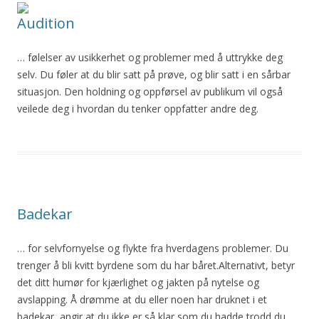
Audition
… følelser av usikkerhet og problemer med
å
uttrykke deg
selv. Du føler at du blir satt på
prøve
, og blir satt i en sårbar
situasjon. Den holdning og oppførsel av publikum vil også
veilede deg i hvordan du tenker oppfatter andre deg.
Badekar
… for selvfornyelse og flykte fra hverdagens problemer. Du
trenger
å
bli kvitt byrdene som du har båret.Alternativt, betyr
det ditt humør for kjærlighet og jakten på nytelse og
avslapping.
Å
drømme at du eller noen har druknet i et
badekar, angir at du ikke er så klar som du hadde trodd du