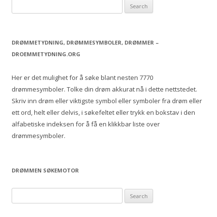
S
e
a
r
DRØMMETYDNING, DRØMMESYMBOLER, DRØMMER –
c
DROEMMETYDNING.ORG
h
f
Her er det mulighet for å søke blant nesten 7770
o
drømmesymboler. Tolke din drøm akkurat nå i dette nettstedet.
r
Skriv inn drøm eller viktigste symbol eller symboler fra drøm eller
:
ett ord, helt eller delvis, i søkefeltet eller trykk en bokstav i den
alfabetiske indeksen for å få en klikkbar liste over
drømmesymboler.
DRØMMEN SØKEMOTOR
S
e