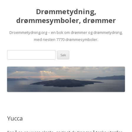
Drømmetydning,
drømmesymboler, drømmer
Droemmetydning.org – en bok om drømmer og drømmetydning,
med nesten 7770 drømmesymboler.
Skip
Drømmen
to
content
søk:
Yucca