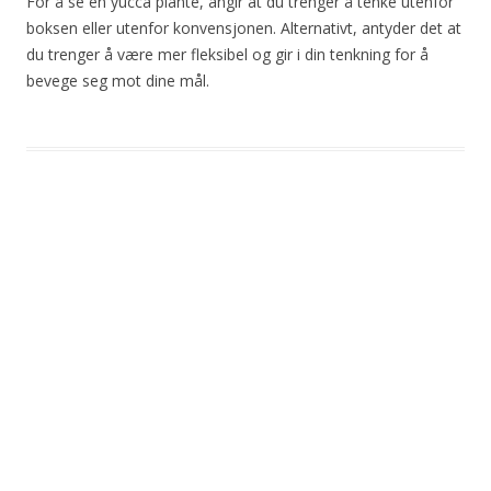
For å se en yucca plante, angir at du trenger å tenke utenfor
boksen eller utenfor konvensjonen. Alternativt, antyder det at
du trenger å være mer fleksibel og gir i din tenkning for å
bevege seg mot dine mål.
Post
navigation