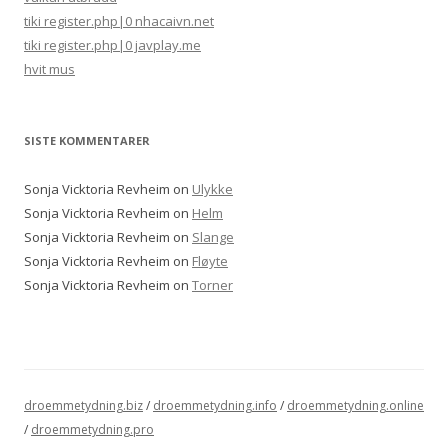
tiki register.php|0 nhacaivn.net
tiki register.php|0 javplay.me
hvit mus
SISTE KOMMENTARER
Sonja Vicktoria Revheim
on
Ulykke
Sonja Vicktoria Revheim
on
Helm
Sonja Vicktoria Revheim
on
Slange
Sonja Vicktoria Revheim
on
Fløyte
Sonja Vicktoria Revheim
on
Torner
droemmetydning.biz
/
droemmetydning.info
/
droemmetydning.online
/
droemmetydning.pro