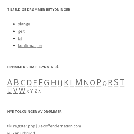
a
r
TILFELDIGE DRØMMER BETYDNINGER
c
h
slange
f
geit
o
bil
r
konfirmasjon
:
DRØMMER SOM BEGYNNER PÅ
S
B
A
F
M
P
C
H
K
L
T
D
G
R
E
O
I
J
N
Q
V
W
U
Y
Z
X
Å
NYE TOLKNINGER AV DRØMMER
tiki register.php|0 exoffendernation.com
vulkan utbrudd