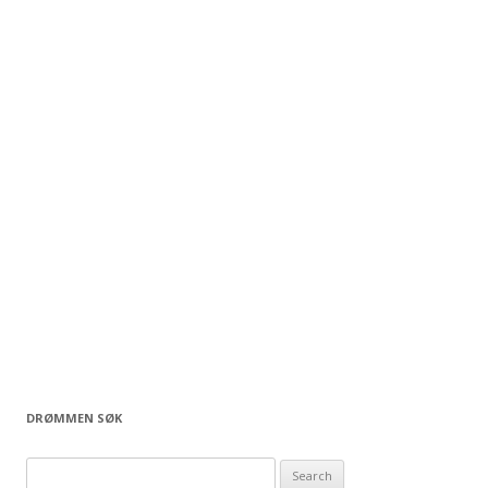
DRØMMEN SØK
S