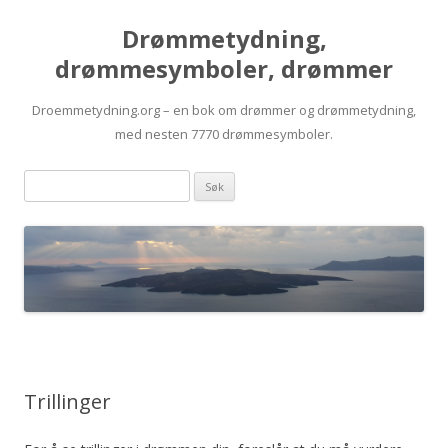
Drømmetydning,
drømmesymboler, drømmer
Droemmetydning.org – en bok om drømmer og drømmetydning,
med nesten 7770 drømmesymboler.
Skip
Drømmen
to
content
søk:
Trillinger