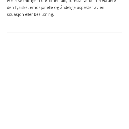
For å se trillinger i drømmen din, foreslår at du må vurdere
den fysiske, emosjonelle og åndelige aspekter av en
situasjon eller beslutning.
Post
navigation