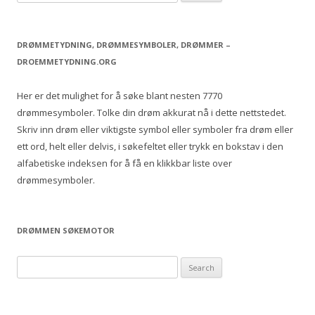
e
a
r
DRØMMETYDNING, DRØMMESYMBOLER, DRØMMER –
c
DROEMMETYDNING.ORG
h
f
Her er det mulighet for å søke blant nesten 7770
o
drømmesymboler. Tolke din drøm akkurat nå i dette nettstedet.
r
Skriv inn drøm eller viktigste symbol eller symboler fra drøm eller
:
ett ord, helt eller delvis, i søkefeltet eller trykk en bokstav i den
alfabetiske indeksen for å få en klikkbar liste over
drømmesymboler.
DRØMMEN SØKEMOTOR
S
e
a