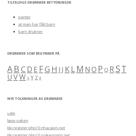
r
TILFELDIGE DRØMMER BETYDNINGER
c
h
panter
f
at man har fått barn
o
barn drukner
r
:
DRØMMER SOM BEGYNNER PÅ
S
B
A
F
M
P
C
H
K
L
T
D
G
R
E
O
I
J
N
Q
V
W
U
Y
Z
X
Å
NYE TOLKNINGER AV DRØMMER
ugle
løpe naken
tiki register.php|0 nhacaivn.net
tiki register.php|0 soikeongon.net