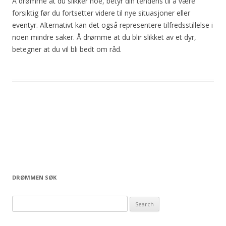
Å drømme at du slikker noe, betyr din tendens til å være
forsiktig før du fortsetter videre til nye situasjoner eller
eventyr. Alternativt kan det også representere tilfredsstillelse i
noen mindre saker. Å drømme at du blir slikket av et dyr,
betegner at du vil bli bedt om råd.
Post
navigation
DRØMMEN SØK
S
e