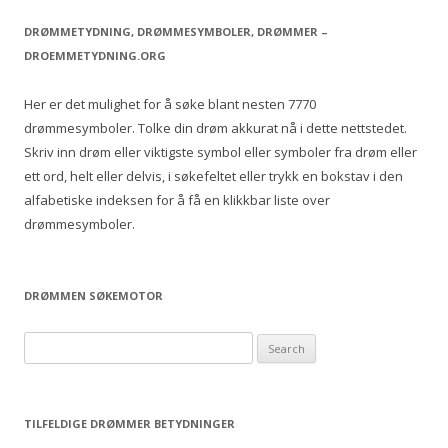
a
r
DRØMMETYDNING, DRØMMESYMBOLER, DRØMMER –
c
DROEMMETYDNING.ORG
h
f
Her er det mulighet for å søke blant nesten 7770
o
drømmesymboler. Tolke din drøm akkurat nå i dette nettstedet.
r
Skriv inn drøm eller viktigste symbol eller symboler fra drøm eller
:
ett ord, helt eller delvis, i søkefeltet eller trykk en bokstav i den
alfabetiske indeksen for å få en klikkbar liste over
drømmesymboler.
DRØMMEN SØKEMOTOR
S
e
a
r
TILFELDIGE DRØMMER BETYDNINGER
c