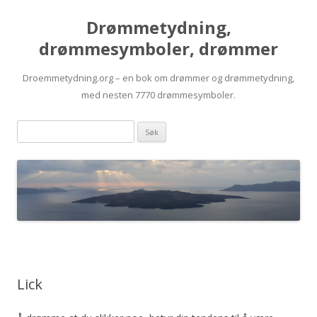
Drømmetydning,
drømmesymboler, drømmer
Droemmetydning.org – en bok om drømmer og drømmetydning,
med nesten 7770 drømmesymboler.
Skip
Drømmen
to
content
søk:
Lick