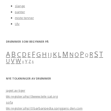
h
slange
f
panter
o
miste tenner
r
Ulv
:
DRØMMER SOM BEGYNNER PÅ
S
B
A
F
M
P
C
H
K
L
T
D
G
R
E
O
I
J
N
Q
V
W
U
Y
Z
X
Å
NYE TOLKNINGER AV DRØMMER
jaget av tiger
tiki register.php|0www.tele sat.org
sofa
tiki register.php|0 barbaripedia.spriggans den.com