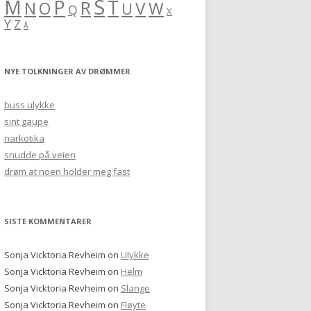
S
M
P
T
R
V
O
W
N
U
Q
X
Y
Z
Å
NYE TOLKNINGER AV DRØMMER
buss ulykke
sint gaupe
narkotika
snudde på veien
drøm at noen holder meg fast
SISTE KOMMENTARER
Sonja Vicktoria Revheim
on
Ulykke
Sonja Vicktoria Revheim
on
Helm
Sonja Vicktoria Revheim
on
Slange
Sonja Vicktoria Revheim
on
Fløyte