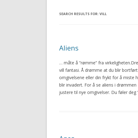
SEARCH RESULTS FOR:
VILL
Aliens
… måte å “rømme” fra virkeligheten.Dr
vill
fantasi. Å drømme at du blir bortført
omgivelsene eller din frykt for å miste h
blir invadert. For å se aliens i drømmen
justere til nye omgivelser. Du føler de