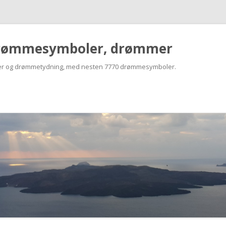
rømmesymboler, drømmer
r og drømmetydning, med nesten 7770 drømmesymboler.
Skip
to
content