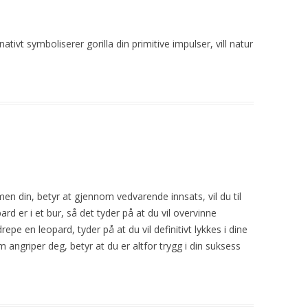
ernativt symboliserer gorilla din primitive impulser,
vill
natur
en din, betyr at gjennom vedvarende innsats, vil du til
ard er i et bur, så det tyder på at du vil overvinne
pe en leopard, tyder på at du vil definitivt lykkes i dine
angriper deg, betyr at du er altfor trygg i din suksess