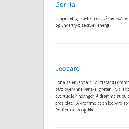
Gorilla
… rigiditet og stivhet i ditt våkne liv.Alt
og undertrykt seksuell energi.
Leopard
For å se en leopard i
vill
tilstand i drømm
slutt overvinne vanskeligheter. Hvis leop
eventuelle hindringer. Å drømme at du dre
prosjekter. Å drømme at en leopard som 
for fremtiden og ikke …