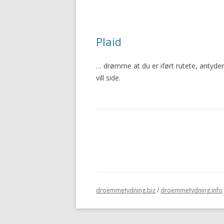
Plaid
… drømme at du er iført rutete, antyder 
vill
side.
droemmetydning.biz
/
droemmetydning.info