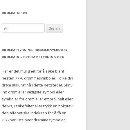
DRØMMEN SØK
S
e
a
r
DRØMMETYDNING, DRØMMESYMBOLER,
c
DRØMMER – DROEMMETYDNING.ORG
h
f
Her er det mulighet for å søke blant
o
nesten 7770 drømmesymboler. Tolke din
r
drøm akkurat nå i dette nettstedet. Skriv
:
inn drøm eller viktigste symbol eller
symboler fra drøm eller ett ord, helt eller
delvis, i søkefeltet eller trykk en bokstav i
den alfabetiske indeksen for å få en
klikkbar liste over drømmesymboler.