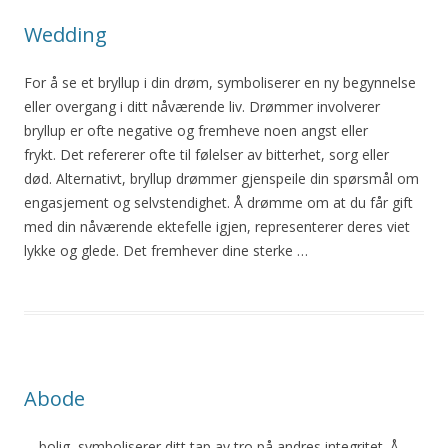
Wedding
For
å
se et bryllup i din drøm, symboliserer en ny begynnelse
eller overgang i ditt nåværende liv.
Drømmer
involverer
bryllup er ofte negative og fremheve noen angst eller
frykt. Det refererer ofte til følelser av bitterhet, sorg eller
død. Alternativt, bryllup
drømmer
gjenspeile din spørsmål
om
engasjement og selvstendighet.
Å
drømme
om
at du får gift
med din nåværende ektefelle igjen, representerer deres viet
lykke og glede. Det fremhever dine sterke …
Abode
… bolig, symboliserer ditt tap av tro på andres integritet.
Å