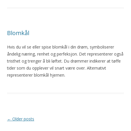
Blomkål
Hvis du vil se eller spise blomkål i din drøm, symboliserer
åndelig næring, renhet og perfeksjon. Det representerer også
tristhet og trenger
å
bli løftet. Du
drømmer
indikerer at tøffe
tider som du opplever vil snart være over. Alternativt
representerer blomkål hjernen.
Post
←
Older posts
navigation