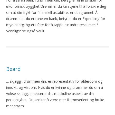
For
å
se en bank i drømmen din, betegner dine ønsker for
økonomisk trygghet.
Drømmer
du kan tjene til
å
forsikre deg
om
at din frykt for finansiell ustabilitet er ubegrunnet.
Å
drømme at du er rane en bank, betyr at du er Expending for
mye energi og er i fare for
å
tappe din indre ressurser. *
Vennligst se også Vault.
Beard
… skjegg i drømmen din, er representativ for alderdom og
innsikt, og visdom. Hvis du er kvinne og
drømmer
du
om
å
vokse skjegg, innebærer ditt maskuline aspekt av din
personlighet. Du ønsker
å
være mer fremoverlent og bruke
mer strøm.