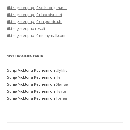
tiki register.php|0 soikeongon.net
tiki register.php|0 nhacaivn.net
tiki register.php|0 en.pornica.fr
tiki register.php result
tiki register.php|0 mumymall.com
SISTE KOMMENTARER
Sonja Vicktoria Revheim
on
Ulykke
Sonja Vicktoria Revheim
on
Helm
Sonja Vicktoria Revheim
on
Slange
Sonja Vicktoria Revheim
on
Fløyte
Sonja Vicktoria Revheim
on
Torner