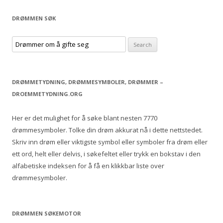
DRØMMEN SØK
S
e
a
r
DRØMMETYDNING, DRØMMESYMBOLER, DRØMMER –
c
DROEMMETYDNING.ORG
h
f
Her er det mulighet for å søke blant nesten 7770
o
drømmesymboler. Tolke din drøm akkurat nå i dette nettstedet.
r
Skriv inn drøm eller viktigste symbol eller symboler fra drøm eller
:
ett ord, helt eller delvis, i søkefeltet eller trykk en bokstav i den
alfabetiske indeksen for å få en klikkbar liste over
drømmesymboler.
DRØMMEN SØKEMOTOR