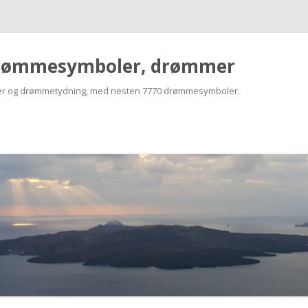
rømmesymboler, drømmer
r og drømmetydning, med nesten 7770 drømmesymboler.
Skip
to
content