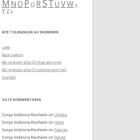
S
M
P
T
R
V
O
W
N
U
Q
X
Y
Z
Å
NYE TOLKNINGER AV DRØMMER
ugle
løpe naken
tiki register.php|0 nhacaivn.net
tiki register.php|0 soikeongon.net
svindel
SISTE KOMMENTARER
Sonja Vicktoria Revheim
on
Ulykke
Sonja Vicktoria Revheim
on
Helm
Sonja Vicktoria Revheim
on
Slange
Sonja Vicktoria Revheim
on
Fløyte