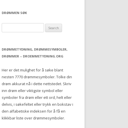
DRØMMEN SØK
S
e
a
r
DRØMMETYDNING, DRØMMESYMBOLER,
c
DRØMMER – DROEMMETYDNING.ORG
h
f
Her er det mulighet for å søke blant
o
nesten 7770 drømmesymboler. Tolke din
r
drøm akkurat nå i dette nettstedet. Skriv
:
inn drøm eller viktigste symbol eller
symboler fra drøm eller ett ord, helt eller
delvis, i søkefeltet eller trykk en bokstav i
den alfabetiske indeksen for å få en
klikkbar liste over drømmesymboler.