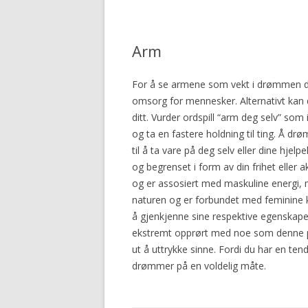
Arm
For å se armene som vekt i drømmen din,
omsorg for mennesker. Alternativt kan d
ditt. Vurder ordspill “arm deg selv” so
og ta en fastere holdning til ting. Å d
til å ta vare på deg selv eller dine hjelp
og begrenset i form av din frihet eller
og er assosiert med maskuline energi, m
naturen og er forbundet med feminine kv
å gjenkjenne sine respektive egenskape
ekstremt opprørt med noe som denne pers
ut å uttrykke sinne. Fordi du har en tende
drømmer på en voldelig måte.