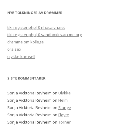
NYE TOLKNINGER AV DRØMMER
tiki register.php|0 nhacaivn.net
tiki register.php|0 sandboxlrs.accme.org
drømme om kollega
oralsex
ulykke karusell
SISTE KOMMENTARER
Sonja Vicktoria Revheim
on
Ulykke
Sonja Vicktoria Revheim
on
Helm
Sonja Vicktoria Revheim
on
Slange
Sonja Vicktoria Revheim
on
Fløyte
Sonja Vicktoria Revheim
on
Torner