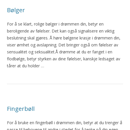
Bølger
For å se klart, rolige bølger i drømmen din, betyr en
beroligende av følelser. Det kan også signalisere en viktig
beslutning skal gjøres. Å høre bølgene krasje i drømmen din,
viser ømhet og avslapning. Det bringer også om følelser av
sensualitet og seksualitet.Å drømme at du er fanget i en
flodbølge, betyr styrken av dine følelser, kanskje ledsaget av
tårer at du holder …
Fingerbøll
For å bruke en fingerbøll i drømmen din, betyr at du trenger å
passe til behovene til andre i stedet for å tenke på din egen