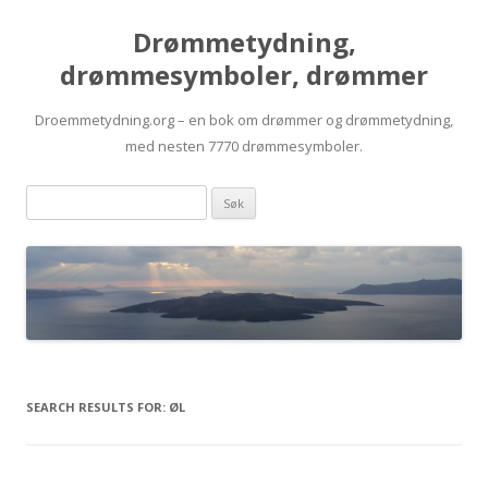
Drømmetydning,
drømmesymboler, drømmer
Droemmetydning.org – en bok om drømmer og drømmetydning,
med nesten 7770 drømmesymboler.
Skip
Drømmen
to
content
søk:
SEARCH RESULTS FOR:
ØL