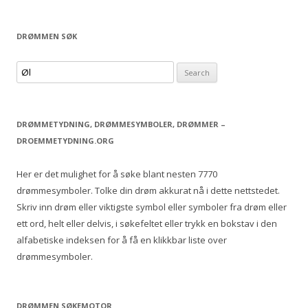
navigation
DRØMMEN SØK
S
e
a
r
DRØMMETYDNING, DRØMMESYMBOLER, DRØMMER –
c
DROEMMETYDNING.ORG
h
f
Her er det mulighet for å søke blant nesten 7770
o
drømmesymboler. Tolke din drøm akkurat nå i dette nettstedet.
r
Skriv inn drøm eller viktigste symbol eller symboler fra drøm eller
:
ett ord, helt eller delvis, i søkefeltet eller trykk en bokstav i den
alfabetiske indeksen for å få en klikkbar liste over
drømmesymboler.
DRØMMEN SØKEMOTOR