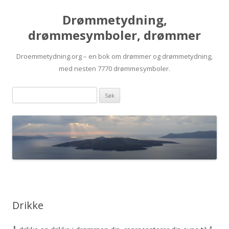
Drømmetydning,
drømmesymboler, drømmer
Droemmetydning.org – en bok om drømmer og drømmetydning,
med nesten 7770 drømmesymboler.
Skip
Drømmen
to
content
søk:
Drikke