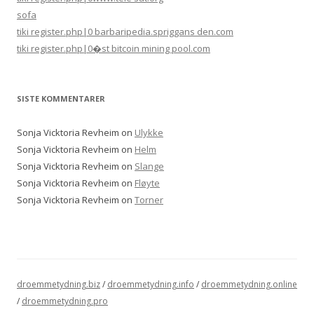
sofa
tiki register.php|0 barbaripedia.spriggans den.com
tiki register.php|0�st bitcoin mining pool.com
SISTE KOMMENTARER
Sonja Vicktoria Revheim
on
Ulykke
Sonja Vicktoria Revheim
on
Helm
Sonja Vicktoria Revheim
on
Slange
Sonja Vicktoria Revheim
on
Fløyte
Sonja Vicktoria Revheim
on
Torner
droemmetydning.biz
/
droemmetydning.info
/
droemmetydning.online
/
droemmetydning.pro