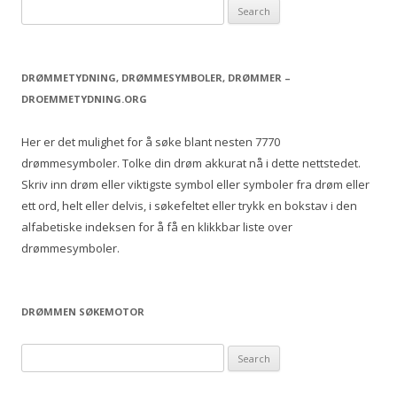
S
e
a
r
DRØMMETYDNING, DRØMMESYMBOLER, DRØMMER –
c
DROEMMETYDNING.ORG
h
f
Her er det mulighet for å søke blant nesten 7770
o
drømmesymboler. Tolke din drøm akkurat nå i dette nettstedet.
r
Skriv inn drøm eller viktigste symbol eller symboler fra drøm eller
:
ett ord, helt eller delvis, i søkefeltet eller trykk en bokstav i den
alfabetiske indeksen for å få en klikkbar liste over
drømmesymboler.
DRØMMEN SØKEMOTOR
S
e