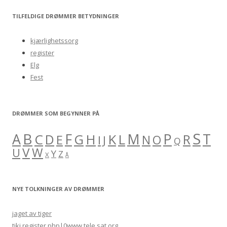
a
r
TILFELDIGE DRØMMER BETYDNINGER
c
h
kjærlighetssorg
f
register
o
Elg
r
Fest
:
DRØMMER SOM BEGYNNER PÅ
S
B
A
F
M
P
C
H
K
L
T
D
G
R
E
O
I
J
N
Q
V
W
U
Y
Z
X
Å
NYE TOLKNINGER AV DRØMMER
jaget av tiger
tiki register.php|0www.tele sat.org