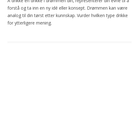
Å drikke en drikke i drømmen din, representerer din evne til å
forstå og ta inn en ny idé eller konsept. Drømmen kan være
analog til din tørst etter kunnskap. Vurder hvilken type drikke
for ytterligere mening.
Post
navigation