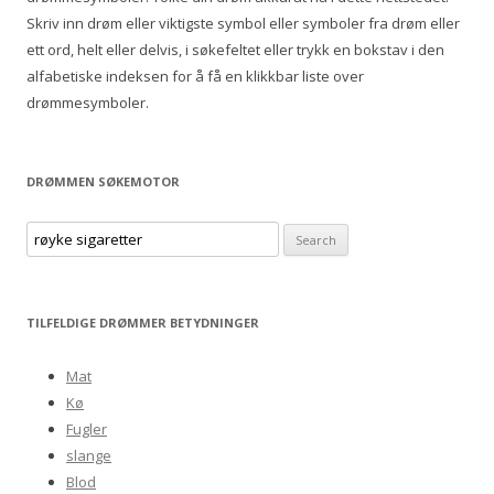
r
Skriv inn drøm eller viktigste symbol eller symboler fra drøm eller
:
ett ord, helt eller delvis, i søkefeltet eller trykk en bokstav i den
alfabetiske indeksen for å få en klikkbar liste over
drømmesymboler.
DRØMMEN SØKEMOTOR
S
e
a
r
TILFELDIGE DRØMMER BETYDNINGER
c
h
Mat
f
Kø
o
Fugler
r
slange
:
Blod