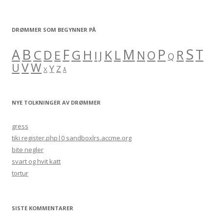
DRØMMER SOM BEGYNNER PÅ
S
B
A
F
M
P
C
H
K
L
T
D
G
R
E
O
I
J
N
Q
V
W
U
Y
Z
X
Å
NYE TOLKNINGER AV DRØMMER
gress
tiki register.php|0 sandboxlrs.accme.org
bite negler
svart og hvit katt
tortur
SISTE KOMMENTARER