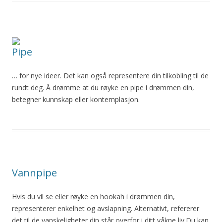
Pipe
… for nye ideer. Det kan også representere din tilkobling til de
rundt deg. Å drømme at du
røyke
en pipe i drømmen din,
betegner kunnskap eller kontemplasjon.
Vannpipe
Hvis du vil se eller
røyke
en hookah i drømmen din,
representerer enkelhet og avslapning. Alternativt, refererer
det til de vanskeligheter din står overfor i ditt våkne liv.Du kan