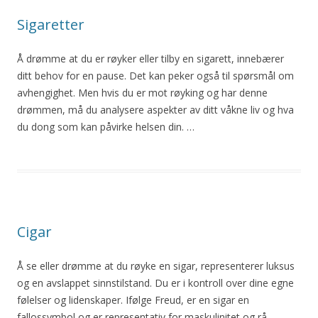
Sigaretter
Å drømme at du er røyker eller tilby en sigarett, innebærer
ditt behov for en pause. Det kan peker også til spørsmål om
avhengighet. Men hvis du er mot røyking og har denne
drømmen, må du analysere aspekter av ditt våkne liv og hva
du dong som kan påvirke helsen din. …
Cigar
Å se eller drømme at du
røyke
en sigar, representerer luksus
og en avslappet sinnstilstand. Du er i kontroll over dine egne
følelser og lidenskaper. Ifølge Freud, er en sigar en
fallossymbol og er representativ for maskulinitet og rå