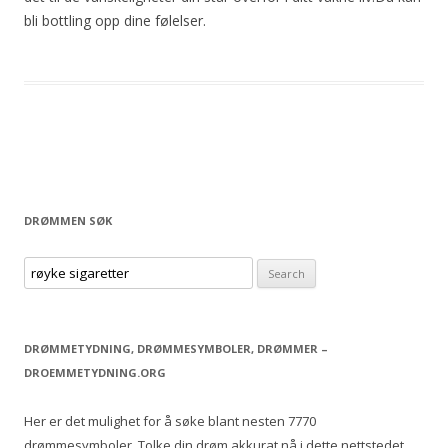
bli bottling opp dine følelser.
DRØMMEN SØK
S
e
a
r
DRØMMETYDNING, DRØMMESYMBOLER, DRØMMER –
c
DROEMMETYDNING.ORG
h
f
Her er det mulighet for å søke blant nesten 7770
o
drømmesymboler. Tolke din drøm akkurat nå i dette nettstedet.