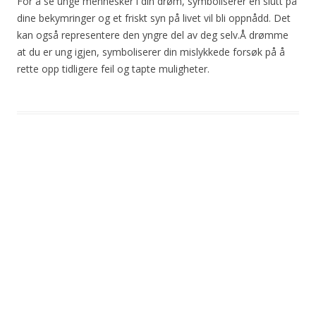
For å se unge mennesker i din drøm, symboliserer en slutt på
dine bekymringer og et friskt syn på livet vil bli oppnådd. Det
kan også representere den yngre del av deg selv.Å drømme
at du er ung igjen, symboliserer din mislykkede forsøk på å
rette opp tidligere feil og tapte muligheter.
Post
navigation