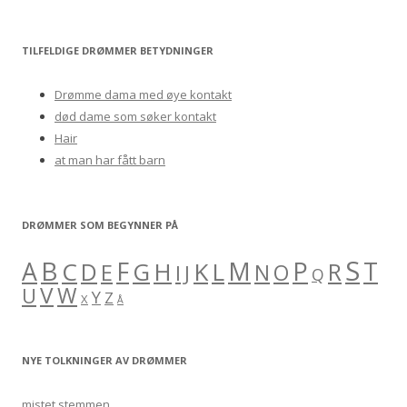
e
a
r
TILFELDIGE DRØMMER BETYDNINGER
c
h
Drømme dama med øye kontakt
f
død dame som søker kontakt
o
Hair
r
at man har fått barn
:
DRØMMER SOM BEGYNNER PÅ
S
B
A
F
M
P
C
H
K
L
T
D
G
R
E
O
I
J
N
Q
V
W
U
Y
Z
X
Å
NYE TOLKNINGER AV DRØMMER
mistet stemmen