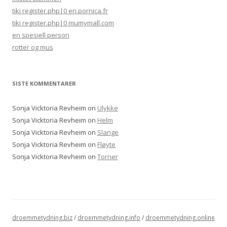
tiki register.php|0 en.pornica.fr
tiki register.php|0 mumymall.com
en spesiell person
rotter og mus
SISTE KOMMENTARER
Sonja Vicktoria Revheim
on
Ulykke
Sonja Vicktoria Revheim
on
Helm
Sonja Vicktoria Revheim
on
Slange
Sonja Vicktoria Revheim
on
Fløyte
Sonja Vicktoria Revheim
on
Torner
droemmetydning.biz
/
droemmetydning.info
/
droemmetydning.online