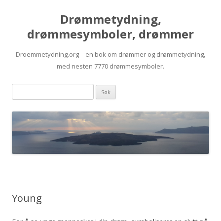
Drømmetydning,
drømmesymboler, drømmer
Droemmetydning.org – en bok om drømmer og drømmetydning,
med nesten 7770 drømmesymboler.
Skip
Drømmen
to
content
søk:
Young