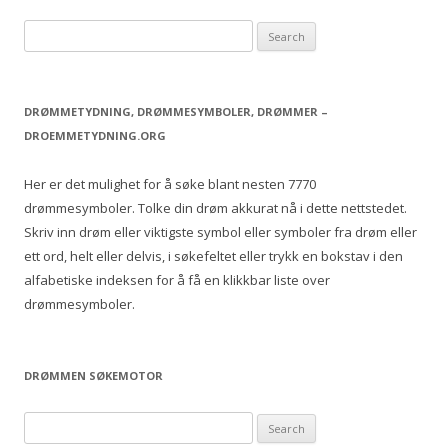
S
e
a
r
DRØMMETYDNING, DRØMMESYMBOLER, DRØMMER –
c
DROEMMETYDNING.ORG
h
f
Her er det mulighet for å søke blant nesten 7770
o
drømmesymboler. Tolke din drøm akkurat nå i dette nettstedet.
r
Skriv inn drøm eller viktigste symbol eller symboler fra drøm eller
:
ett ord, helt eller delvis, i søkefeltet eller trykk en bokstav i den
alfabetiske indeksen for å få en klikkbar liste over
drømmesymboler.
DRØMMEN SØKEMOTOR
S