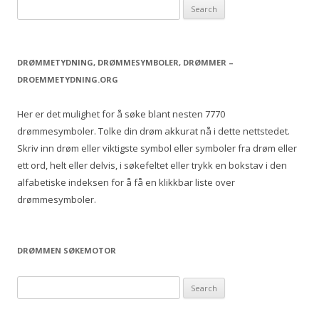
S
e
a
r
DRØMMETYDNING, DRØMMESYMBOLER, DRØMMER –
c
DROEMMETYDNING.ORG
h
f
Her er det mulighet for å søke blant nesten 7770
o
drømmesymboler. Tolke din drøm akkurat nå i dette nettstedet.
r
Skriv inn drøm eller viktigste symbol eller symboler fra drøm eller
:
ett ord, helt eller delvis, i søkefeltet eller trykk en bokstav i den
alfabetiske indeksen for å få en klikkbar liste over
drømmesymboler.
DRØMMEN SØKEMOTOR
S
e