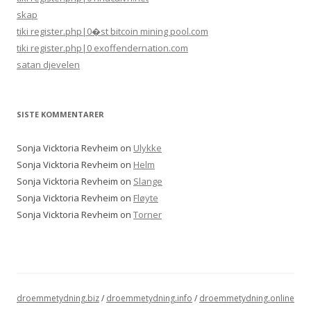
skap
tiki register.php|0�st bitcoin mining pool.com
tiki register.php|0 exoffendernation.com
satan djevelen
SISTE KOMMENTARER
Sonja Vicktoria Revheim
on
Ulykke
Sonja Vicktoria Revheim
on
Helm
Sonja Vicktoria Revheim
on
Slange
Sonja Vicktoria Revheim
on
Fløyte
Sonja Vicktoria Revheim
on
Torner
droemmetydning.biz
/
droemmetydning.info
/
droemmetydning.online