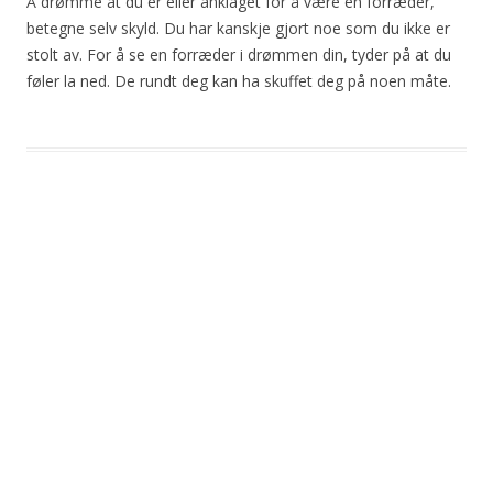
Å drømme at du er eller anklaget for å være en forræder,
betegne selv skyld. Du har kanskje gjort noe som du ikke er
stolt av. For å se en forræder i drømmen din, tyder på at du
føler la ned. De rundt deg kan ha skuffet deg på noen måte.
Post
navigation