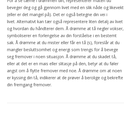
For å se tærne i drømmen din, representerer måten du
beveger deg og gå gjennom livet med en slik nåde og likevekt
(eller er det mangel på). Det er også betegne din vei i
livet. Alternativt kan tær også representere liten detalj av livet
og hvordan du håndterer dem. Å drømme at tå negler vokser,
symboliserer en forlengelse av din forståelse i en bestemt
sak. Å drømme at du mister eller får en tå (s), foreslår at du
mangler besluttsomhet og energi som trengs for å bevege
seg fremover i noen situasjon. Å drømme at du skadet tå,
eller at det er en mais eller slitasje på den, betyr at du føler
angst om å flytte fremover med noe. Å drømme om at noen
er kyssing din tå, indikerer at de prøver å berolige og bekrefte
din fremgang fremover.