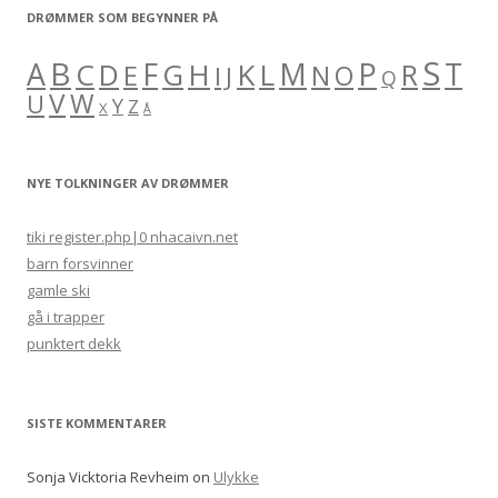
DRØMMER SOM BEGYNNER PÅ
S
B
A
F
M
P
C
H
K
L
T
D
G
R
E
O
I
J
N
Q
V
W
U
Y
Z
X
Å
NYE TOLKNINGER AV DRØMMER
tiki register.php|0 nhacaivn.net
barn forsvinner
gamle ski
gå i trapper
punktert dekk
SISTE KOMMENTARER
Sonja Vicktoria Revheim
on
Ulykke