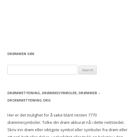
DRØMMEN SØK
S
e
a
r
DRØMMETYDNING, DRØMMESYMBOLER, DRØMMER –
c
DROEMMETYDNING.ORG
h
f
Her er det mulighet for å søke blant nesten 7770
o
drømmesymboler. Tolke din drøm akkurat nå i dette nettstedet.
r
Skriv inn drøm eller viktigste symbol eller symboler fra drøm eller
: