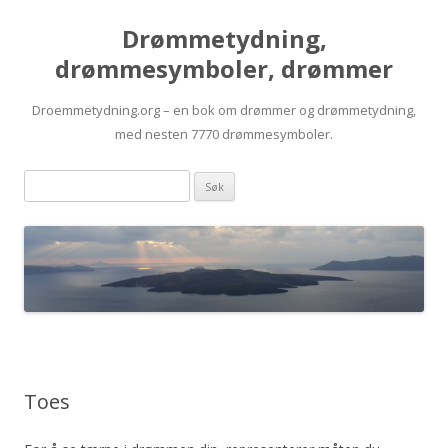
Drømmetydning,
drømmesymboler, drømmer
Droemmetydning.org – en bok om drømmer og drømmetydning,
med nesten 7770 drømmesymboler.
Skip
Drømmen
to
content
søk:
Toes