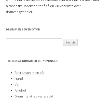
ett ord, helt eller delvis, i søkefeltet eller trykk en bokstav i den
alfabetiske indeksen for å få en klikkbar liste over
drømmesymboler.
DRØMMEN SØKEMOTOR
S
e
a
r
TILFELDIGE DRØMMER BETYDNINGER
c
h
å bli kastet stein på
f
Hund
o
Venn
r
Alkohol
:
Drømmte at jeg var gravid