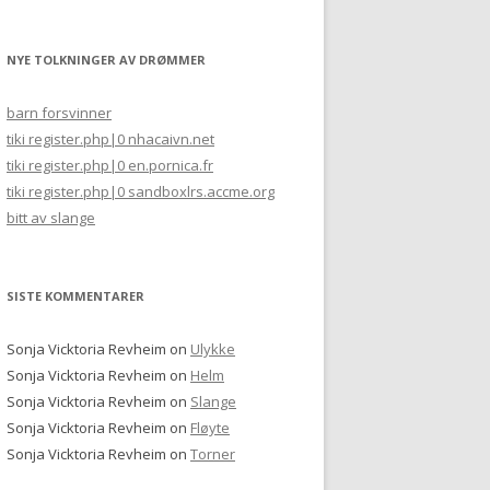
NYE TOLKNINGER AV DRØMMER
barn forsvinner
tiki register.php|0 nhacaivn.net
tiki register.php|0 en.pornica.fr
tiki register.php|0 sandboxlrs.accme.org
bitt av slange
SISTE KOMMENTARER
Sonja Vicktoria Revheim
on
Ulykke
Sonja Vicktoria Revheim
on
Helm
Sonja Vicktoria Revheim
on
Slange
Sonja Vicktoria Revheim
on
Fløyte
Sonja Vicktoria Revheim
on
Torner