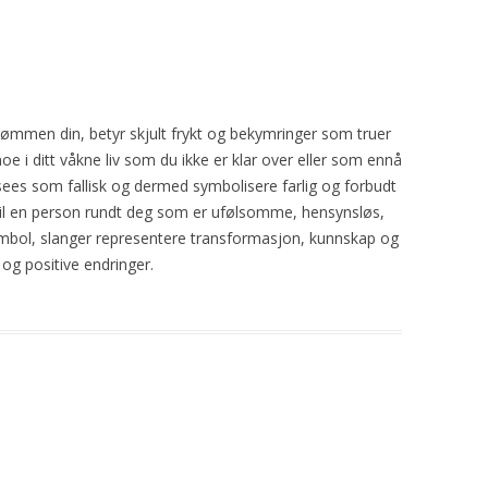
i drømmen din, betyr skjult frykt og bekymringer som truer
oe i ditt våkne liv som du ikke er klar over eller som ennå
sees som fallisk og dermed symbolisere farlig og forbudt
 til en person rundt deg som er ufølsomme, hensynsløs,
symbol, slanger representere transformasjon, kunnskap og
 og positive endringer.