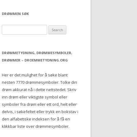
DRØMMEN SØK
S
e
a
r
DRØMMETYDNING, DRØMMESYMBOLER,
c
DRØMMER – DROEMMETYDNING.ORG
h
f
Her er det mulighet for å søke blant
o
nesten 7770 drømmesymboler. Tolke din
r
drøm akkurat nå i dette nettstedet. Skriv
:
inn drøm eller viktigste symbol eller
symboler fra drøm eller ett ord, helt eller
delvis, i søkefeltet eller trykk en bokstav i
den alfabetiske indeksen for å få en
klikkbar liste over drømmesymboler.