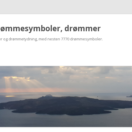
rømmesymboler, drømmer
r og drømmetydning, med nesten 7770 drømmesymboler.
Skip
to
content