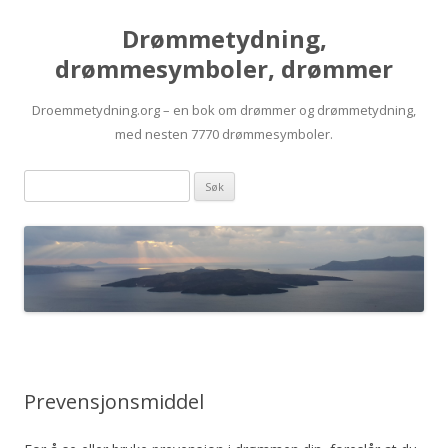
Drømmetydning,
drømmesymboler, drømmer
Droemmetydning.org – en bok om drømmer og drømmetydning,
med nesten 7770 drømmesymboler.
Skip
Drømmen
to
content
søk:
Prevensjonsmiddel