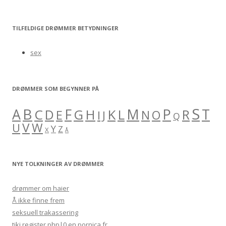
e
a
r
TILFELDIGE DRØMMER BETYDNINGER
c
h
sex
f
o
r
DRØMMER SOM BEGYNNER PÅ
:
S
B
A
F
M
P
C
H
K
L
T
D
G
R
E
O
I
J
N
Q
V
W
U
Y
Z
X
Å
NYE TOLKNINGER AV DRØMMER
drømmer om haier
Å ikke finne frem
seksuell trakassering
tiki register.php|0 en.pornica.fr