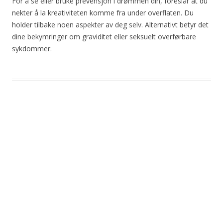
For å se eller bruke prevensjon i drømmen din, foreslår at du
nekter å la kreativiteten komme fra under overflaten. Du
holder tilbake noen aspekter av deg selv. Alternativt betyr det
dine bekymringer om graviditet eller seksuelt overførbare
sykdommer.
Post
navigation