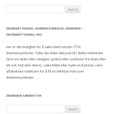
S
e
a
r
DRØMMETYDNING, DRØMMESYMBOLER, DRØMMER –
c
DROEMMETYDNING.ORG
h
f
Her er det mulighet for å søke blant nesten 7770
o
drømmesymboler. Tolke din drøm akkurat nå i dette nettstedet.
r
Skriv inn drøm eller viktigste symbol eller symboler fra drøm eller
:
ett ord, helt eller delvis, i søkefeltet eller trykk en bokstav i den
alfabetiske indeksen for å få en klikkbar liste over
drømmesymboler.
DRØMMEN SØKEMOTOR
S