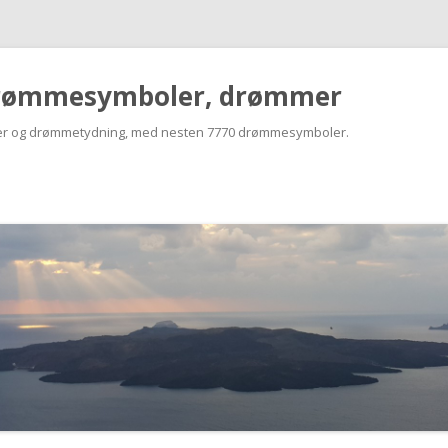
rømmesymboler, drømmer
r og drømmetydning, med nesten 7770 drømmesymboler.
Skip
to
content