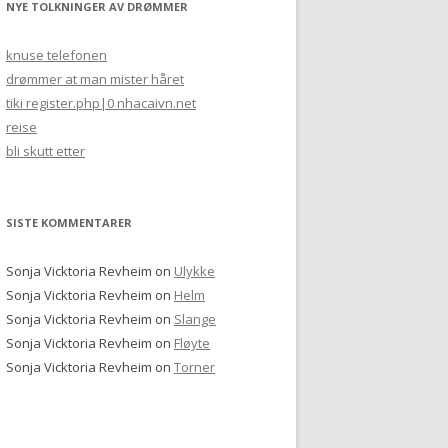
NYE TOLKNINGER AV DRØMMER
knuse telefonen
drømmer at man mister håret
tiki register.php|0 nhacaivn.net
reise
bli skutt etter
SISTE KOMMENTARER
Sonja Vicktoria Revheim
on
Ulykke
Sonja Vicktoria Revheim
on
Helm
Sonja Vicktoria Revheim
on
Slange
Sonja Vicktoria Revheim
on
Fløyte
Sonja Vicktoria Revheim
on
Torner