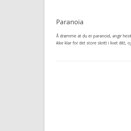
Paranoia
Å drømme at du er paranoid, angir hesita
ikke klar for det store skritt i livet dit
Post
navigation