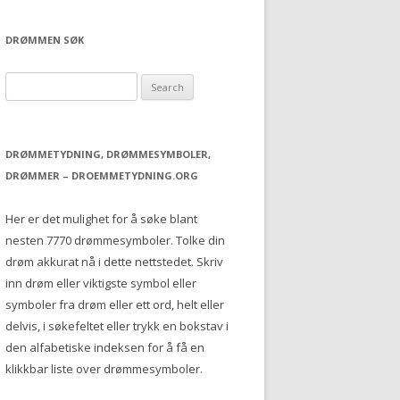
DRØMMEN SØK
S
e
a
r
DRØMMETYDNING, DRØMMESYMBOLER,
c
DRØMMER – DROEMMETYDNING.ORG
h
f
Her er det mulighet for å søke blant
o
nesten 7770 drømmesymboler. Tolke din
r
drøm akkurat nå i dette nettstedet. Skriv
:
inn drøm eller viktigste symbol eller
symboler fra drøm eller ett ord, helt eller
delvis, i søkefeltet eller trykk en bokstav i
den alfabetiske indeksen for å få en
klikkbar liste over drømmesymboler.