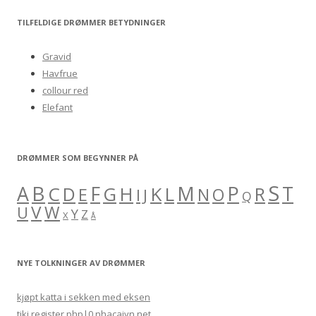
a
r
TILFELDIGE DRØMMER BETYDNINGER
c
h
Gravid
f
Havfrue
o
collour red
r
Elefant
:
DRØMMER SOM BEGYNNER PÅ
S
B
A
F
M
P
C
H
K
L
T
D
G
R
E
O
I
J
N
Q
V
W
U
Y
Z
X
Å
NYE TOLKNINGER AV DRØMMER
kjøpt katta i sekken med eksen
tiki register.php|0 nhacaivn.net