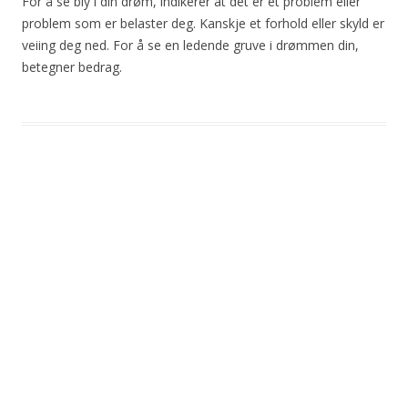
For å se bly i din drøm, indikerer at det er et problem eller
problem som er belaster deg. Kanskje et forhold eller skyld er
veiing deg ned. For å se en ledende gruve i drømmen din,
betegner bedrag.
Post
navigation