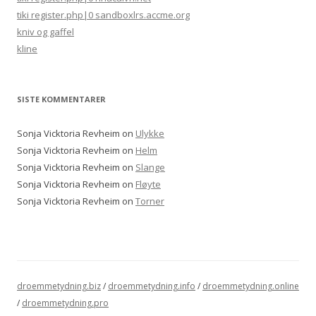
tiki register.php|0 sandboxlrs.accme.org
kniv og gaffel
kline
SISTE KOMMENTARER
Sonja Vicktoria Revheim
on
Ulykke
Sonja Vicktoria Revheim
on
Helm
Sonja Vicktoria Revheim
on
Slange
Sonja Vicktoria Revheim
on
Fløyte
Sonja Vicktoria Revheim
on
Torner
droemmetydning.biz
/
droemmetydning.info
/
droemmetydning.online
/
droemmetydning.pro