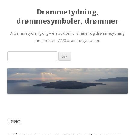
Drømmetydning,
drømmesymboler, drømmer
Droemmetydning.org – en bok om drømmer og drømmetydning,
med nesten 7770 drømmesymboler.
Skip
Drømmen
to
content
søk:
Lead