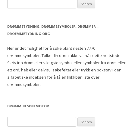
S
e
a
r
DRØMMETYDNING, DRØMMESYMBOLER, DRØMMER –
c
DROEMMETYDNING.ORG
h
f
Her er det mulighet for å søke blant nesten 7770
o
drømmesymboler. Tolke din drøm akkurat nå i dette nettstedet.
r
Skriv inn drøm eller viktigste symbol eller symboler fra drøm eller
:
ett ord, helt eller delvis, i søkefeltet eller trykk en bokstav i den
alfabetiske indeksen for å få en klikkbar liste over
drømmesymboler.
DRØMMEN SØKEMOTOR
S
e