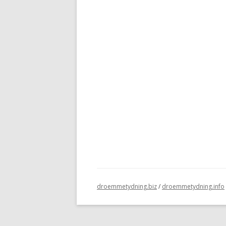
droemmetydning.biz
/
droemmetydning.info