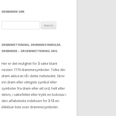
DRØMMEN SØK
S
e
a
r
DRØMMETYDNING, DRØMMESYMBOLER,
c
DRØMMER – DROEMMETYDNING.ORG
h
f
Her er det mulighet for å søke blant
o
nesten 7770 drømmesymboler. Tolke din
r
drøm akkurat nå i dette nettstedet. Skriv
:
inn drøm eller viktigste symbol eller
symboler fra drøm eller ett ord, helt eller
delvis, i søkefeltet eller trykk en bokstav i
den alfabetiske indeksen for å få en
klikkbar liste over drømmesymboler.