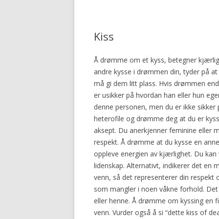
Kiss
Å drømme om et kyss, betegner kjærligh
andre kysse i drømmen din, tyder på at d
må gi dem litt plass. Hvis drømmen end
er usikker på hvordan han eller hun egen
denne personen, men du er ikke sikker 
heterofile og drømme deg at du er kys
aksept. Du anerkjenner feminine eller 
respekt. Å drømme at du kysse en annen
oppleve energien av kjærlighet. Du kan
lidenskap. Alternativt, indikerer det en 
venn, så det representerer din respekt
som mangler i noen våkne forhold. Det 
eller henne. Å drømme om kyssing en fien
venn. Vurder også å si “dette kiss of 