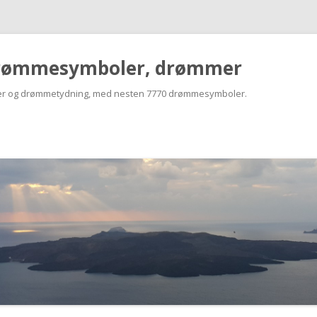
rømmesymboler, drømmer
r og drømmetydning, med nesten 7770 drømmesymboler.
Skip
to
content