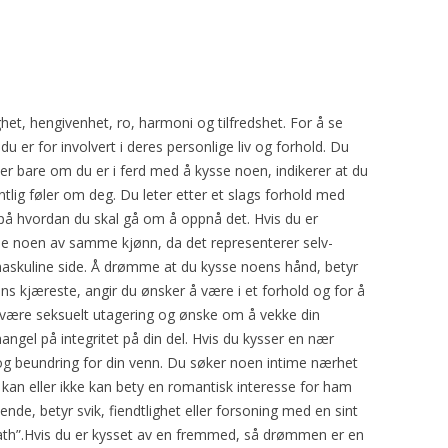
et, hengivenhet, ro, harmoni og tilfredshet. For å se
u er for involvert i deres personlige liv og forhold. Du
er bare om du er i ferd med å kysse noen, indikerer at du
tlig føler om deg. Du leter etter et slags forhold med
på hvordan du skal gå om å oppnå det. Hvis du er
se noen av samme kjønn, da det representerer selv-
maskuline side. Å drømme at du kysse noens hånd, betyr
s kjæreste, angir du ønsker å være i et forhold og for å
 være seksuelt utagering og ønske om å vekke din
mangel på integritet på din del. Hvis du kysser en nær
 og beundring for din venn. Du søker noen intime nærhet
kan eller ikke kan bety en romantisk interesse for ham
de, betyr svik, fiendtlighet eller forsoning med en sint
death”.Hvis du er kysset av en fremmed, så drømmen er en