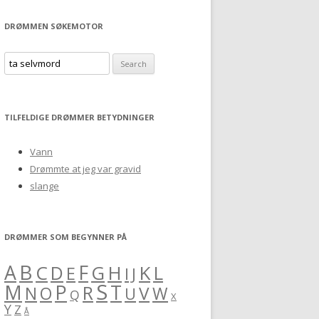
DRØMMEN SØKEMOTOR
S
e
a
r
TILFELDIGE DRØMMER BETYDNINGER
c
h
Vann
f
Drømmte at jeg var gravid
o
slange
r
:
DRØMMER SOM BEGYNNER PÅ
B
A
F
C
H
K
L
D
G
E
I
J
S
M
P
T
R
V
O
W
N
U
Q
X
Y
Z
Å