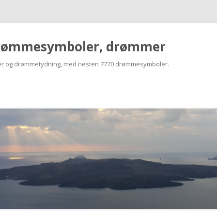
rømmesymboler, drømmer
r og drømmetydning, med nesten 7770 drømmesymboler.
Skip
to
content