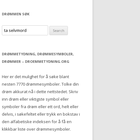
DRØMMEN SØK
S
e
a
r
DRØMMETYDNING, DRØMMESYMBOLER,
c
DRØMMER – DROEMMETYDNING.ORG
h
f
Her er det mulighet for å søke blant
o
nesten 7770 drømmesymboler. Tolke din
r
drøm akkurat nå i dette nettstedet. Skriv
:
inn drøm eller viktigste symbol eller
symboler fra drøm eller ett ord, helt eller
delvis, i søkefeltet eller trykk en bokstav i
den alfabetiske indeksen for å få en
klikkbar liste over drømmesymboler.