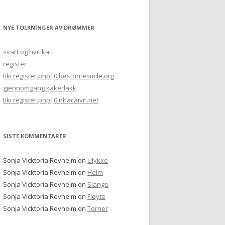
NYE TOLKNINGER AV DRØMMER
svart og hvit katt
register
tiki register.php|0 bestbritesmile.org
gjennomgang kakerlakk
tiki register.php|0 nhacaivn.net
SISTE KOMMENTARER
Sonja Vicktoria Revheim
on
Ulykke
Sonja Vicktoria Revheim
on
Helm
Sonja Vicktoria Revheim
on
Slange
Sonja Vicktoria Revheim
on
Fløyte
Sonja Vicktoria Revheim
on
Torner