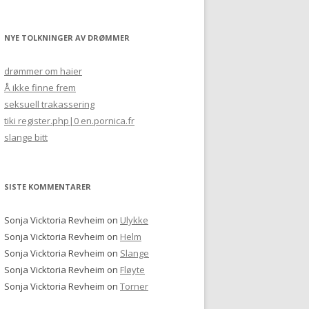
NYE TOLKNINGER AV DRØMMER
drømmer om haier
Å ikke finne frem
seksuell trakassering
tiki register.php|0 en.pornica.fr
slange bitt
SISTE KOMMENTARER
Sonja Vicktoria Revheim
on
Ulykke
Sonja Vicktoria Revheim
on
Helm
Sonja Vicktoria Revheim
on
Slange
Sonja Vicktoria Revheim
on
Fløyte
Sonja Vicktoria Revheim
on
Torner