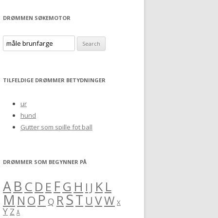
DRØMMEN SØKEMOTOR
S
e
a
r
TILFELDIGE DRØMMER BETYDNINGER
c
h
ur
f
hund
o
Gutter som spille fot ball
r
:
DRØMMER SOM BEGYNNER PÅ
B
A
F
C
H
K
L
D
G
E
I
J
S
M
P
T
R
V
O
W
N
U
Q
X
Y
Z
Å