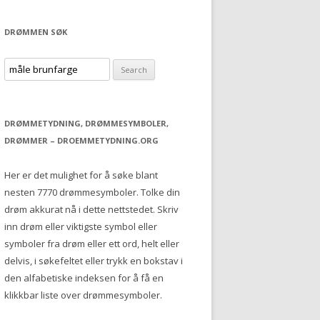
DRØMMEN SØK
S
e
a
r
DRØMMETYDNING, DRØMMESYMBOLER,
c
DRØMMER – DROEMMETYDNING.ORG
h
f
Her er det mulighet for å søke blant
o
nesten 7770 drømmesymboler. Tolke din
r
drøm akkurat nå i dette nettstedet. Skriv
:
inn drøm eller viktigste symbol eller
symboler fra drøm eller ett ord, helt eller
delvis, i søkefeltet eller trykk en bokstav i
den alfabetiske indeksen for å få en
klikkbar liste over drømmesymboler.