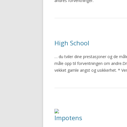
andres forventninger.
High School
… du tviler dine prestasjoner og de måle
måle
opp til forventningen om andre.D
vekket gamle angst og usikkerhet. * Ve
Impotens