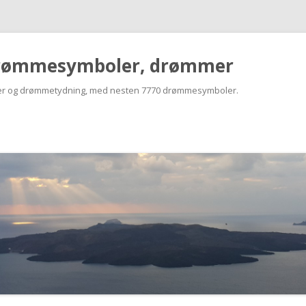
rømmesymboler, drømmer
r og drømmetydning, med nesten 7770 drømmesymboler.
Skip
to
content