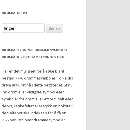
DRØMMEN SØK
S
e
a
r
DRØMMETYDNING, DRØMMESYMBOLER,
c
DRØMMER – DROEMMETYDNING.ORG
h
f
Her er det mulighet for å søke blant
o
nesten 7770 drømmesymboler. Tolke din
r
drøm akkurat nå i dette nettstedet. Skriv
:
inn drøm eller viktigste symbol eller
symboler fra drøm eller ett ord, helt eller
delvis, i søkefeltet eller trykk en bokstav i
den alfabetiske indeksen for å få en
klikkbar liste over drømmesymboler.