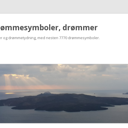
rømmesymboler, drømmer
r og drømmetydning, med nesten 7770 drømmesymboler.
Skip
to
content