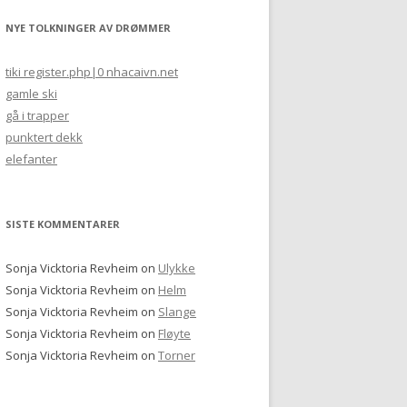
NYE TOLKNINGER AV DRØMMER
tiki register.php|0 nhacaivn.net
gamle ski
gå i trapper
punktert dekk
elefanter
SISTE KOMMENTARER
Sonja Vicktoria Revheim
on
Ulykke
Sonja Vicktoria Revheim
on
Helm
Sonja Vicktoria Revheim
on
Slange
Sonja Vicktoria Revheim
on
Fløyte
Sonja Vicktoria Revheim
on
Torner