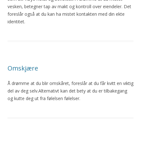
vesken, betegner tap av makt og kontroll over eiendeler. Det
foreslår også
at
du
kan ha mistet kontakten med din ekte
identitet.
Omskjære
Å
drømme
at
du
blir
omskåret, foreslår
at
du
får kvitt en viktig
del av deg selv.Alternativt kan det bety
at
du
er tilbakegang
og kutte deg ut fra følelsen følelser.