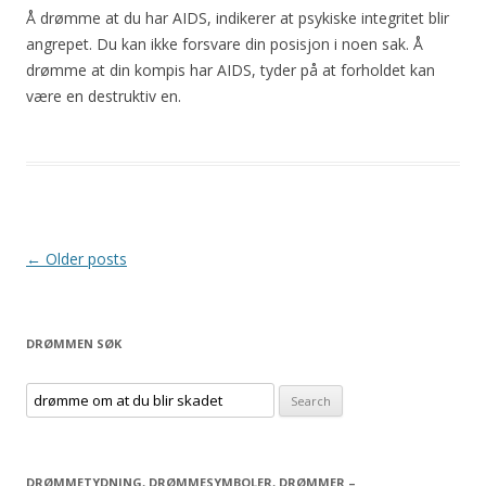
Å
drømme
at
du
har AIDS, indikerer
at
psykiske integritet
blir
angrepet.
Du
kan ikke forsvare din posisjon i noen sak. Å
drømme
at
din kompis har AIDS, tyder på
at
forholdet kan
være en destruktiv en.
Post
←
Older posts
navigation
DRØMMEN SØK
S
e
a
r
DRØMMETYDNING, DRØMMESYMBOLER, DRØMMER –