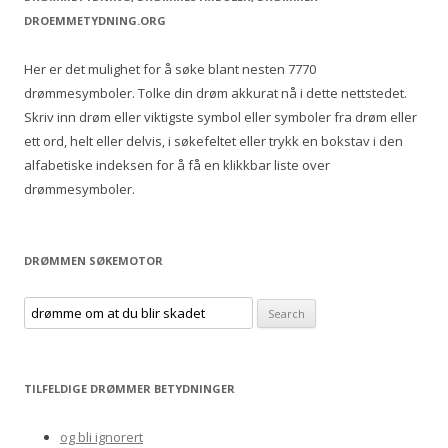
c
DROEMMETYDNING.ORG
h
f
Her er det mulighet for å søke blant nesten 7770
o
drømmesymboler. Tolke din drøm akkurat nå i dette nettstedet.
r
Skriv inn drøm eller viktigste symbol eller symboler fra drøm eller
:
ett ord, helt eller delvis, i søkefeltet eller trykk en bokstav i den
alfabetiske indeksen for å få en klikkbar liste over
drømmesymboler.
DRØMMEN SØKEMOTOR
S
e
a
r
TILFELDIGE DRØMMER BETYDNINGER
c
h
og bli ignorert