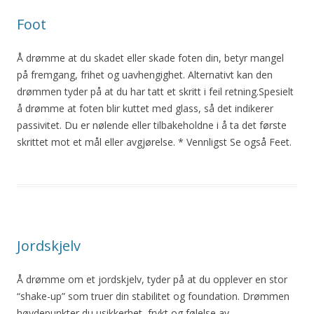
Foot
Å
drømme
at
du
skadet
eller skade foten din, betyr mangel
på fremgang, frihet og uavhengighet. Alternativt kan den
drømmen tyder på
at
du
har tatt et skritt i feil retning.Spesielt
å
drømme
at
foten
blir
kuttet med glass, så det indikerer
passivitet.
Du
er nølende eller tilbakeholdne i å ta det første
skrittet mot et mål eller avgjørelse. * Vennligst Se også Feet.
Jordskjelv
Å
drømme
om
et jordskjelv, tyder på
at
du
opplever en stor
“shake-up” som truer din stabilitet og foundation. Drømmen
høydepunkter
du
usikkerhet, frykt og følelse av