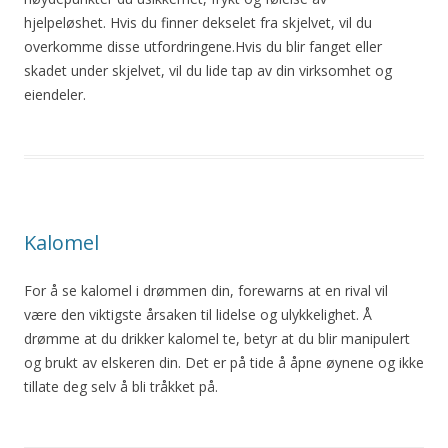
hjelpeløshet. Hvis
du
finner dekselet fra skjelvet, vil
du
overkomme disse utfordringene.Hvis
du
blir
fanget eller
skadet
under skjelvet, vil
du
lide tap av din virksomhet og
eiendeler.
Kalomel
For å se kalomel i drømmen din, forewarns
at
en rival vil
være den viktigste årsaken til lidelse og ulykkelighet. Å
drømme
at
du
drikker kalomel te, betyr
at
du
blir
manipulert
og brukt av elskeren din. Det er på tide å åpne øynene og ikke
tillate deg selv å bli tråkket på.