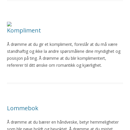
Kompliment
Å
drømme
at
du
gir et kompliment, foreslår
at
du
må være
standhaftig og ikke la andre spørsmålene dine myndighet og
posisjon på ting. Å
drømme
at
du
blir
komplimentert,
refererer til ditt ønske
om
romantikk og kjærlighet.
Lommebok
Å
drømme
at
du
bærer en håndveske, betyr hemmeligheter
som
blir
nøye holdt og bevoktet. Å
drømme
at
du
mistet