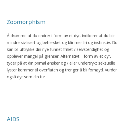
Zoomorphism
Å
drømme
at
du
endrer i form av et dyr, indikerer
at
du
blir
mindre sivilisert og behersket og
blir
mer fri og instinktiv.
Du
kan bli uttrykke din nye funnet frihet / selvstendighet og
opplever mangel på grenser. Alternativt, i form av et dyr,
tyder på
at
din primal ønsker og / eller undertrykt seksuelle
lyster kommer til overflaten og trenger å bli fornøyd. Vurder
også dyr som din tur …
AIDS