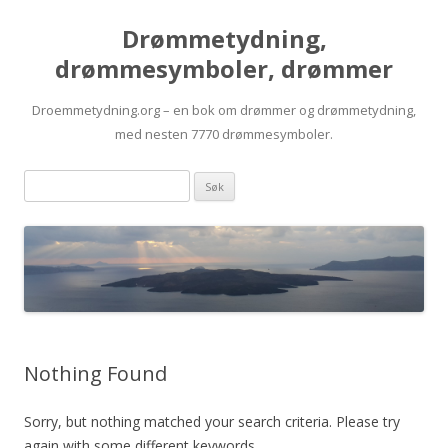
Drømmetydning,
drømmesymboler, drømmer
Droemmetydning.org – en bok om drømmer og drømmetydning,
med nesten 7770 drømmesymboler.
Skip
Drømmen
to
content
søk:
Nothing Found
Sorry, but nothing matched your search criteria. Please try
again with some different keywords.