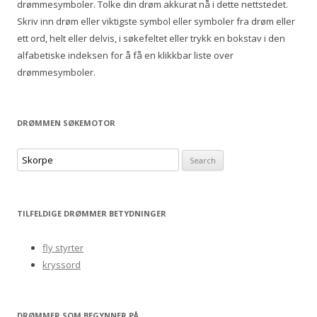
drømmesymboler. Tolke din drøm akkurat nå i dette nettstedet.
r
Skriv inn drøm eller viktigste symbol eller symboler fra drøm eller
:
ett ord, helt eller delvis, i søkefeltet eller trykk en bokstav i den
alfabetiske indeksen for å få en klikkbar liste over
drømmesymboler.
DRØMMEN SØKEMOTOR
S
e
a
r
TILFELDIGE DRØMMER BETYDNINGER
c
h
fly styrter
f
kryssord
o
r
:
DRØMMER SOM BEGYNNER PÅ