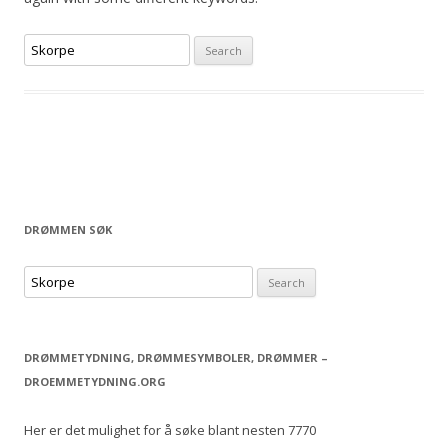
S
e
a
r
c
h
f
o
DRØMMEN SØK
r
:
S
e
a
r
DRØMMETYDNING, DRØMMESYMBOLER, DRØMMER –
c
DROEMMETYDNING.ORG
h
f
Her er det mulighet for å søke blant nesten 7770
o