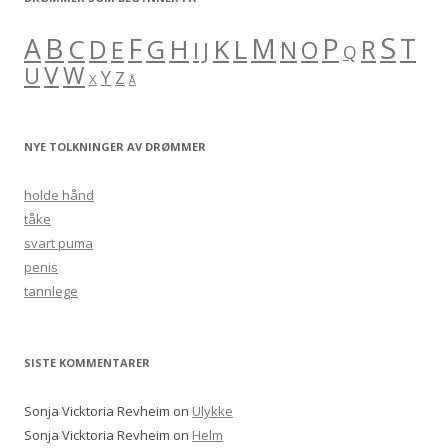
S
B
A
F
M
P
C
H
K
L
T
D
G
R
E
O
I
J
N
Q
V
W
U
Y
Z
X
Å
NYE TOLKNINGER AV DRØMMER
holde hånd
tåke
svart puma
penis
tannlege
SISTE KOMMENTARER
Sonja Vicktoria Revheim
on
Ulykke
Sonja Vicktoria Revheim
on
Helm