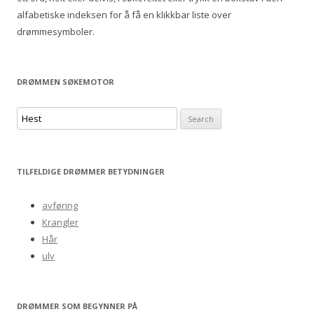
alfabetiske indeksen for å få en klikkbar liste over
drømmesymboler.
DRØMMEN SØKEMOTOR
S
e
a
r
TILFELDIGE DRØMMER BETYDNINGER
c
h
avføring
f
Krangler
o
Hår
r
ulv
:
DRØMMER SOM BEGYNNER PÅ