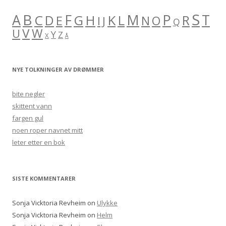
S
B
A
F
M
P
C
H
K
L
T
D
G
R
E
O
I
J
N
Q
V
W
U
Y
Z
X
Å
NYE TOLKNINGER AV DRØMMER
bite negler
skittent vann
fargen gul
noen roper navnet mitt
leter etter en bok
SISTE KOMMENTARER
Sonja Vicktoria Revheim
on
Ulykke
Sonja Vicktoria Revheim
on
Helm