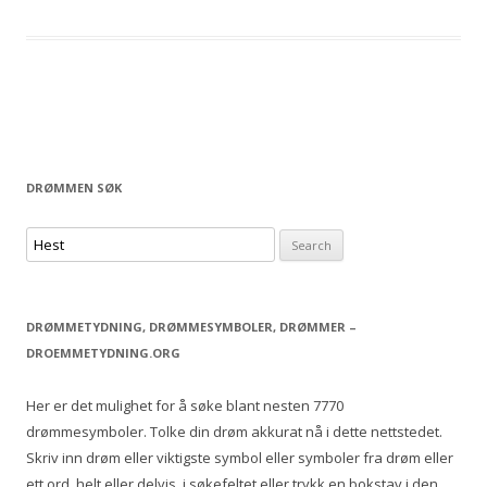
DRØMMEN SØK
S
e
a
r
DRØMMETYDNING, DRØMMESYMBOLER, DRØMMER –
c
DROEMMETYDNING.ORG
h
f
Her er det mulighet for å søke blant nesten 7770
o
drømmesymboler. Tolke din drøm akkurat nå i dette nettstedet.
r
Skriv inn drøm eller viktigste symbol eller symboler fra drøm eller
:
ett ord, helt eller delvis, i søkefeltet eller trykk en bokstav i den