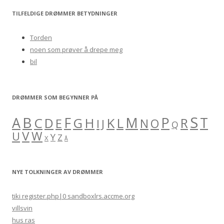
r
TILFELDIGE DRØMMER BETYDNINGER
c
h
Torden
f
noen som prøver å drepe meg
o
bil
r
:
DRØMMER SOM BEGYNNER PÅ
S
B
A
F
M
P
C
H
K
L
T
D
G
R
E
O
I
J
N
Q
V
W
U
Y
Z
X
Å
NYE TOLKNINGER AV DRØMMER
tiki register.php|0 sandboxlrs.accme.org
villsvin
hus ras