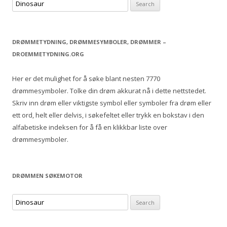
S
e
a
r
DRØMMETYDNING, DRØMMESYMBOLER, DRØMMER –
c
DROEMMETYDNING.ORG
h
f
Her er det mulighet for å søke blant nesten 7770
o
drømmesymboler. Tolke din drøm akkurat nå i dette nettstedet.
r
Skriv inn drøm eller viktigste symbol eller symboler fra drøm eller
:
ett ord, helt eller delvis, i søkefeltet eller trykk en bokstav i den
alfabetiske indeksen for å få en klikkbar liste over
drømmesymboler.
DRØMMEN SØKEMOTOR
S
e
a