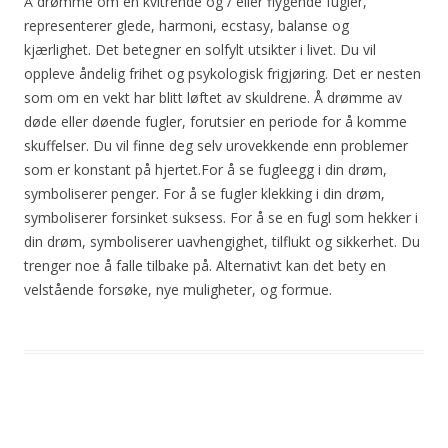
Å drømme om en kvitrende og / eller flygende fugler,
representerer glede, harmoni, ecstasy, balanse og
kjærlighet. Det betegner en solfylt utsikter i livet. Du vil
oppleve åndelig frihet og psykologisk frigjøring. Det er nesten
som om en vekt har blitt løftet av skuldrene. Å drømme av
døde eller døende fugler, forutsier en periode for å komme
skuffelser. Du vil finne deg selv urovekkende enn problemer
som er konstant på hjertet.For å se fugleegg i din drøm,
symboliserer penger. For å se fugler klekking i din drøm,
symboliserer forsinket suksess. For å se en fugl som hekker i
din drøm, symboliserer uavhengighet, tilflukt og sikkerhet. Du
trenger noe å falle tilbake på. Alternativt kan det bety en
velstående forsøke, nye muligheter, og formue.