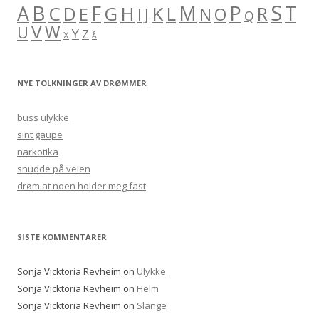
S
B
A
F
M
P
C
H
K
L
T
D
G
R
E
O
I
J
N
Q
V
W
U
Y
Z
X
Å
NYE TOLKNINGER AV DRØMMER
buss ulykke
sint gaupe
narkotika
snudde på veien
drøm at noen holder meg fast
SISTE KOMMENTARER
Sonja Vicktoria Revheim
on
Ulykke
Sonja Vicktoria Revheim
on
Helm
Sonja Vicktoria Revheim
on
Slange