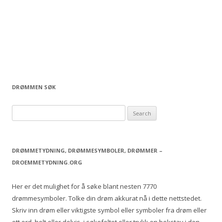
DRØMMEN SØK
S
e
a
r
DRØMMETYDNING, DRØMMESYMBOLER, DRØMMER –
c
DROEMMETYDNING.ORG
h
f
Her er det mulighet for å søke blant nesten 7770
o
drømmesymboler. Tolke din drøm akkurat nå i dette nettstedet.
r
Skriv inn drøm eller viktigste symbol eller symboler fra drøm eller
: