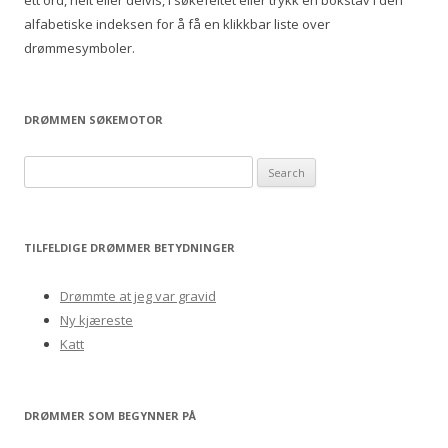
ett ord, helt eller delvis, i søkefeltet eller trykk en bokstav i den
alfabetiske indeksen for å få en klikkbar liste over
drømmesymboler.
DRØMMEN SØKEMOTOR
S
e
a
r
TILFELDIGE DRØMMER BETYDNINGER
c
h
Drømmte at jeg var gravid
f
Ny kjæreste
o
Katt
r
:
DRØMMER SOM BEGYNNER PÅ