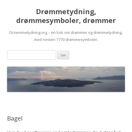
Drømmetydning,
drømmesymboler, drømmer
Droemmetydning.org – en bok om drømmer og drømmetydning,
med nesten 7770 drømmesymboler.
Skip
Drømmen
to
content
søk:
Bagel