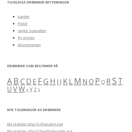
r
TILFELDIGE DRØMMER BETYDNINGER
c
h
panter
f
Pistol
o
røyke sigaretter
r
fly styrter
:
eksrementer
DRØMMER SOM BEGYNNER PÅ
S
B
A
F
M
P
C
H
K
L
T
D
G
R
E
O
I
J
N
Q
V
W
U
Y
Z
X
Å
NYE TOLKNINGER AV DRØMMER
tiki register.php|0 nhacaivn.net
tiki register.php|0 bestbritesmile.org