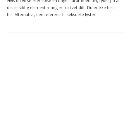
Hvis du vil se eller spise en bagel i drømmen din, tyder på at
det er viktig element mangler fra livet ditt. Du er ikke helt
hel. Alternativt, den refererer til seksuelle lyster.
Post
navigation