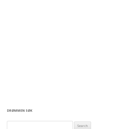
DRØMMEN SØK
S