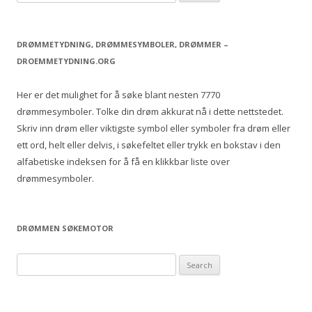
e
a
r
DRØMMETYDNING, DRØMMESYMBOLER, DRØMMER –
c
DROEMMETYDNING.ORG
h
f
Her er det mulighet for å søke blant nesten 7770
o
drømmesymboler. Tolke din drøm akkurat nå i dette nettstedet.
r
Skriv inn drøm eller viktigste symbol eller symboler fra drøm eller
:
ett ord, helt eller delvis, i søkefeltet eller trykk en bokstav i den
alfabetiske indeksen for å få en klikkbar liste over
drømmesymboler.
DRØMMEN SØKEMOTOR
S
e
a