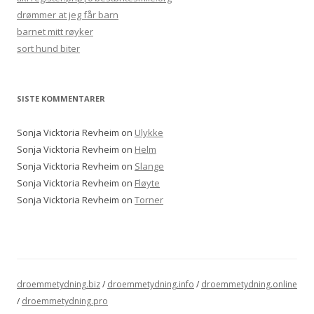
drømmer at jeg får barn
barnet mitt røyker
sort hund biter
SISTE KOMMENTARER
Sonja Vicktoria Revheim
on
Ulykke
Sonja Vicktoria Revheim
on
Helm
Sonja Vicktoria Revheim
on
Slange
Sonja Vicktoria Revheim
on
Fløyte
Sonja Vicktoria Revheim
on
Torner
droemmetydning.biz
/
droemmetydning.info
/
droemmetydning.online
/
droemmetydning.pro