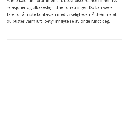
Å føle kald luft i drømmen din, betyr discordance i innenriks
relasjoner og tilbakeslag i dine forretninger. Du kan være i
fare for å miste kontakten med virkeligheten. Å drømme at
du puster varm luft, betyr innflytelse av onde rundt deg.
Post
navigation