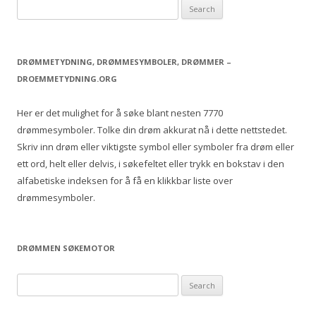
S
e
a
r
DRØMMETYDNING, DRØMMESYMBOLER, DRØMMER –
c
DROEMMETYDNING.ORG
h
f
Her er det mulighet for å søke blant nesten 7770
o
drømmesymboler. Tolke din drøm akkurat nå i dette nettstedet.
r
Skriv inn drøm eller viktigste symbol eller symboler fra drøm eller
:
ett ord, helt eller delvis, i søkefeltet eller trykk en bokstav i den
alfabetiske indeksen for å få en klikkbar liste over
drømmesymboler.
DRØMMEN SØKEMOTOR
S
e