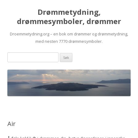
Drømmetydning,
drømmesymboler, drømmer
Droemmetydning.org – en bok om drømmer og drømmetydning,
med nesten 7770 drømmesymboler.
Skip
Drømmen
to
content
søk:
Air